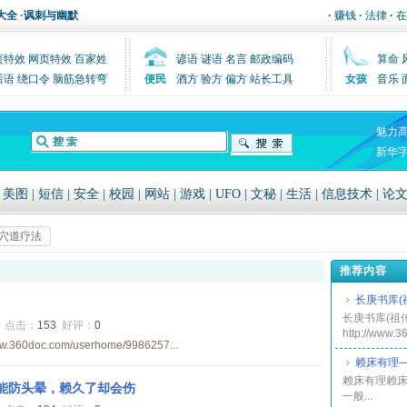
大全
·
讽刺与幽默
·
赚钱
·
法律
·
在
页特效
网页特效
百家姓
谚语
谜语
名言
邮政编码
算命
后语
绕口令
脑筋急转弯
便民
酒方
验方
偏方
站长工具
女孩
音乐
魅力
新华
|
美图
|
短信
|
安全
|
校园
|
网站
|
游戏
|
UFO
|
文秘
|
生活
|
信息技术
|
论
穴道疗法
推荐内容
长庚书库(
长庚书库(祖
3
点击：
153
好评：
0
http://www.
360doc.com/userhome/9986257...
赖床有理
赖床有理赖床
能防头晕，赖久了却会伤
一般...