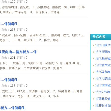
0
点击：
120
好评：
0
，涂眼睛周围，很见效。 2、赤眼生翳。用秦皮一两，加水一升半
滑石、黄连等分。 3、 目痛眼赤。用地骨...
---保健养生
7
点击：
237
好评：
0
外观正常，但不见物， 雀目即 夜盲）。用决明一程式、地肤子五
热点内容
服二、三十丸，米汤送下。 2、再方。用苍...
治疗口眼歪斜
肉汤---偏方秘方---保
治疗目翳验方
1
点击：
201
好评：
2
治疗漏疮验方
 原 料 〗： 发菜35克，蚝豉150克，猪瘦肉150克，扁豆100克。
治疗瘿气验方
净切块；发菜浸软，用生油数滴搓后洗净。把扁豆、...
治疗耳聋验方
治疗大肠脱
---保健养生
治疗惊悸验方
0
点击：
137
好评：
0
升煮成三升，加入葱，豉调和，有煎饮。 2、肺实 鼻塞，不知香
治疗疝气验
共研为末。每服一钱，米汤送下。 3、小儿...
治荨麻疹偏
清肝明目食
秘方---保健养生