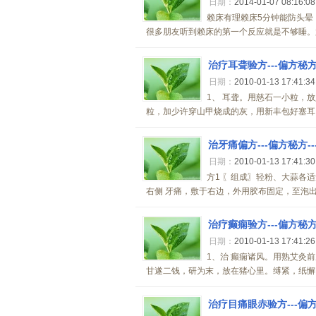
日期：
2014-01-07 08:16:0
赖床有理赖床5分钟能防头晕
很多朋友听到赖床的第一个反应就是不够睡。尤
治疗耳聋验方---偏方秘方
日期：
2010-01-13 17:41:3
1、 耳聋。用慈石一小粒，
粒，加少许穿山甲烧成的灰，用新丰包好塞耳内
治牙痛偏方---偏方秘方-
日期：
2010-01-13 17:41:3
方1 〖组成〗轻粉、大蒜各
右侧 牙痛，敷于右边，外用胶布固定，至泡出为
治疗癫痫验方---偏方秘方
日期：
2010-01-13 17:41:2
1、治 癫痫诸风。用熟艾灸
甘遂二钱，研为末，放在猪心里。缚紧，纸懈，
治疗目痛眼赤验方---偏方