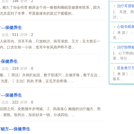
8
点击：
194
好评：
2
治疗耳聋验方
，赖久了却会伤肾 赖床这个词一般都和睡眠亚健康有联系，因为
1、 耳聋。
其是到了冬季，早晨最难舍的莫过于暖暖的...
沙。...
心烦失眠
---保健养生
〖 来 源 〗
4
点击：
511
好评：
2
克，...
放入病耳内。另耳不病，只放铁沙。病耳渐愈。又方：豆大慈石一
。口含生铁一小块，觉耳中有风雨声即不聋...
治疗惊悸验
1、心下悸病
黄，等分...
--保健养生
贫血食疗方
0
点击：
219
好评：
0
〖 来 源 〗
适量。 〖用法〗共捣烂如泥，敷于阳溪穴，左侧牙痛，敷于左边，
银耳...
度。 〖主治〗风热 牙痛，证见牙齿疼痛，...
---保健养生
6
点击：
222
好评：
0
前后阴之间。灸数随年岁增减。 2、风痰迷心 癫痫的治疗偏方。用
煨熟。取药出，加辰砂末一钱，分成四份。...
秘方---保健养生