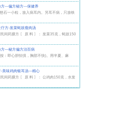
---偏方秘方---保健养
用慈石一小粒，放入病耳内。另耳不病，只放铁
食疗方-发菜蚝豉瘦肉汤
： 民间药膳方 〖 原 料 〗： 发菜35克，蚝豉150
方---秘方偏方治百病
(按：即心胆怯惧，胸部不快)。用半夏、麻
-美味鸡肉银耳汤---精心
： 民间药膳方 〖 原 料 〗： 公鸡肉150克，水发