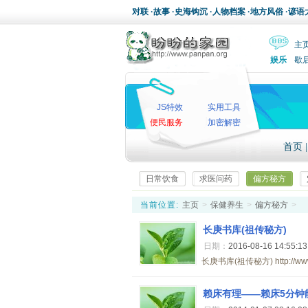
对联
·
故事
·
史海钩沉
·
人物档案
·
地方风俗
·
谚语
主
娱乐
歇
JS特效
实用工具
便民服务
加密解密
首页
日常饮食
求医问药
偏方秘方
当前位置:
主页
>
保健养生
>
偏方秘方
>
长庚书库(祖传秘方)
日期：
2016-08-16 14:55:1
长庚书库(祖传秘方) http://www.
赖床有理——赖床5分钟