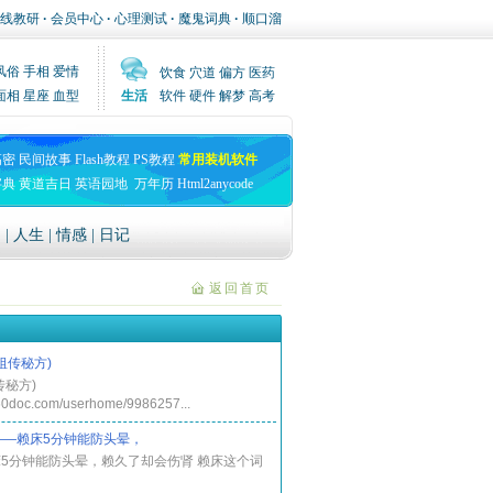
线教研
·
会员中心
·
心理测试
·
魔鬼词典
·
顺口溜
风俗
手相
爱情
饮食
穴道
偏方
医药
面相
星座
血型
生活
软件
硬件
解梦
高考
高密
民间故事
Flash教程
PS教程
常用装机软件
字典
黄道吉日
英语园地
万年历
Html2anycode
文
|
人生
|
情感
|
日记
返回首页
祖传秘方)
传秘方)
360doc.com/userhome/9986257...
——赖床5分钟能防头晕，
5分钟能防头晕，赖久了却会伤肾 赖床这个词