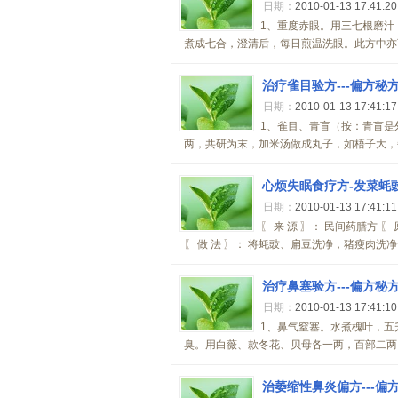
日期：
2010-01-13 17:41:2
1、重度赤眼。用三七根磨汁
煮成七合，澄清后，每日煎温洗眼。此方中亦可加
治疗雀目验方---偏方秘方
日期：
2010-01-13 17:41:1
1、雀目、青盲（按：青盲是
两，共研为末，加米汤做成丸子，如梧子大，每
心烦失眠食疗方-发菜蚝豉瘦
日期：
2010-01-13 17:41:1
〖 来 源 〗： 民间药膳方 〖
〖 做 法 〗： 将蚝豉、扁豆洗净，猪瘦肉洗
治疗鼻塞验方---偏方秘方
日期：
2010-01-13 17:41:1
1、鼻气窒塞。水煮槐叶，五
臭。用白薇、款冬花、贝母各一两，百部二两，
治萎缩性鼻炎偏方---偏方