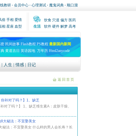
线教研
·
会员中心
·
心理测试
·
魔鬼词典
·
顺口溜
风俗
手相
爱情
饮食
穴道
偏方
医药
面相
星座
血型
生活
软件
硬件
解梦
高考
高密
民间故事
Flash教程
PS教程
最新国内新闻
字典
黄道吉日
英语园地
万年历
Html2anycode
文
|
人生
|
情感
|
日记
返回首页
，你补对了吗？】1、缺乏
补对了吗？】 1、缺乏维生素A：皮肤干燥、
的8大秘法：不宜娶美女
大秘法：不宜娶美女 什么样的男人会长寿？长