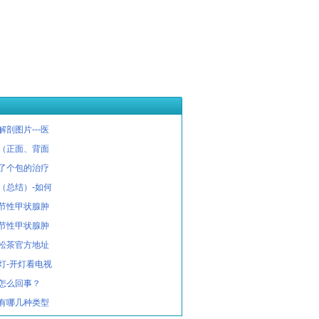
剖图片---医
（正面、背面
了个包的治疗
（总结）-如何
节性甲状腺肿
节性甲状腺肿
松茶官方地址
灯-开灯看电视
怎么回事？
有哪几种类型