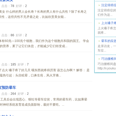
注定得癌症
0
点击：
78
好评：
2
注定得癌症的
美女 什么样的男人会长寿？长寿的男人有什么共性？除了长寿之
们作为这...
性，这些共性不无矛盾之处，比如欣赏美女能...
上火嗓子
上火嗓子疼怎
就疼...
1
点击：
86
好评：
2
体有60兆―100兆个细胞，我们作为这个细胞共和国的国王。 学会
晕车的应
营养，累了让它们休息，才能减少它们转变成...
走亲访友，
车症...
巧治腰椎
巧治腰椎间盘
3
点击：
185
好评：
7
http://v.you
了点火 嗓子疼了好几天 咽东西就疼得厉害 该怎么办啊？ 解答： 是
热引起：头目眩晕，口鼻生疮，风火牙痛...
宜预防晕车
8
点击：
264
好评：
2
通工具后会出现恶心、呕吐等晕车症状，常用的晕车药，比如乘晕
神经系统发育造成负面影响，最好不要吃。...