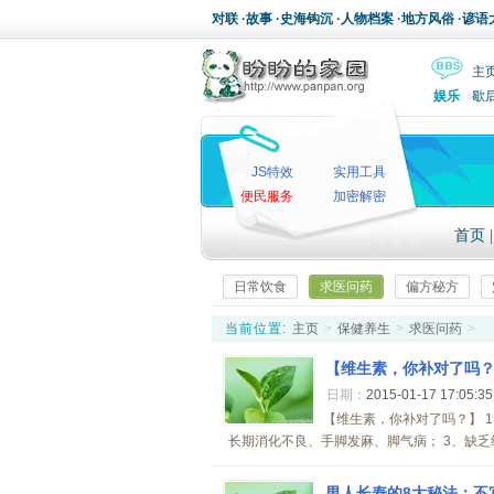
对联
·
故事
·
史海钩沉
·
人物档案
·
地方风俗
·
谚语
主
娱乐
歇
JS特效
实用工具
便民服务
加密解密
首页
日常饮食
求医问药
偏方秘方
当前位置:
主页
>
保健养生
>
求医问药
>
【维生素，你补对了吗？
日期：
2015-01-17 17:05:3
【维生素，你补对了吗？】 
长期消化不良、手脚发麻、脚气病； 3、缺乏维
男人长寿的8大秘法：不