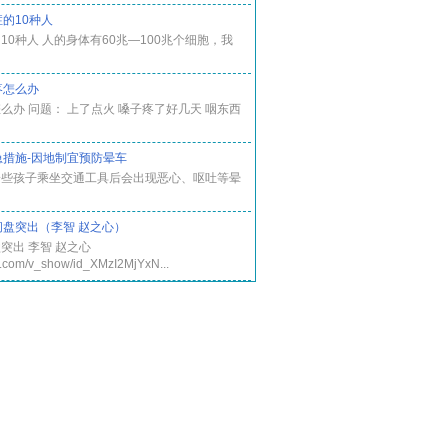
的10种人
10种人 人的身体有60兆―100兆个细胞，我
疼怎么办
么办 问题： 上了点火 嗓子疼了好几天 咽东西
急措施-因地制宜预防晕车
一些孩子乘坐交通工具后会出现恶心、呕吐等晕
间盘突出（李智 赵之心）
突出 李智 赵之心
ku.com/v_show/id_XMzI2MjYxN...