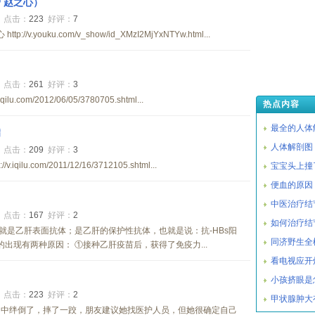
 赵之心）
9
点击：
223
好评：
7
/v.youku.com/v_show/id_XMzI2MjYxNTYw.html...
1
点击：
261
好评：
3
u.com/2012/06/05/3780705.shtml...
热点内容
最全的人体解
病
人体解剖图
5
点击：
209
好评：
3
ilu.com/2011/12/16/3712105.shtml...
宝宝头上撞
便血的原因
中医治疗结
7
点击：
167
好评：
2
如何治疗结
HBs就是乙肝表面抗体；是乙肝的保护性抗体，也就是说：抗-HBs阳
同济野生全
的出现有两种原因： ①接种乙肝疫苗后，获得了免疫力...
看电视应开
小孩挤眼是
8
点击：
223
好评：
2
甲状腺肿大
当中绊倒了，摔了一跤，朋友建议她找医护人员，但她很确定自己