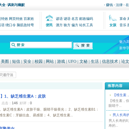
大全
·
讽刺与幽默
·
赚钱
·
法律
·
在
页特效
网页特效
百家姓
谚语
谜语
名言
邮政编码
算命
后语
绕口令
脑筋急转弯
便民
酒方
验方
偏方
站长工具
女孩
音乐
魅力
新华
|
美图
|
短信
|
安全
|
校园
|
网站
|
游戏
|
UFO
|
文秘
|
生活
|
信息技术
|
论
穴道疗法
推荐内容
【维生素
】1、缺乏维生素A：皮肤
【维生素，你
5
点击：
146
好评：
0
眼睛干...
1、缺乏维生素A：皮肤干燥、眼睛干燥畏光； 2、缺乏维生素B1：
男人长寿
生素C：牙龈出血、易感冒； 4、缺乏维生素...
男人长寿的8
寿的...
宜娶美女