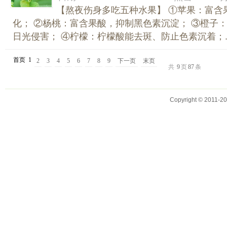
【熬夜伤身多吃五种水果】 ①苹果：富含
化； ②杨桃：富含果酸，抑制黑色素沉淀； ③橙子
日光侵害； ④柠檬：柠檬酸能去斑、防止色素沉着；..
首页
1
2
3
4
5
6
7
8
9
下一页
末页
共
9
页
87
条
Copyright © 2011