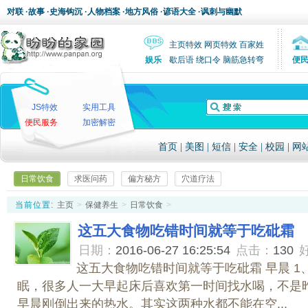
对联
·
故事
·
史海钩沉
·
人物档案
·
地方风俗
·
谚语大全
·
讽刺与幽默
主页特效
网页特效
百家姓
娱乐
歇后语
绕口令
脑筋急转弯
便
JS特效
实用工具
便民服务
加密解密
首页
|
美图
|
短信
|
安全
|
校园
|
网
日常饮食
求医问药
偏方秘方
穴道疗法
当前位置:
主页
>
保健养生
>
日常饮食
>
这五大食物吃错时间就等于吃砒霜
日期：
2016-06-27 16:25:54
点击：
130
这五大食物吃错时间就等于吃砒霜 早晨 1
眠，很多人一大早起床后喜欢第一时间找水喝，不是
早晨刚倒出来的热水。其实这两种水都不能在空...