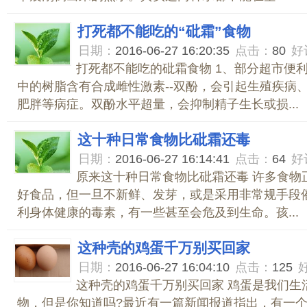
打死都不能吃的“砒霜”食物
日期：
2016-06-27 16:20:35
点击：
80
好
打死都不能吃的砒霜食物 1、部分超市便利
中的树脂含有合成雌性激素--双酚，会引起生殖疾病
肥胖等病症。双酚水平超量，会抑制精子生长或损...
这十种日常食物比砒霜还毒
日期：
2016-06-27 16:14:41
点击：
64
好
原来这十种日常食物比砒霜还毒 许多食物
好食品，但一旦不新鲜、发芽，或是采用非常规手段
利身体健康的毒素，有一些甚至会危及到生命。孩...
这种壳的鸡蛋千万别买回家
日期：
2016-06-27 16:04:10
点击：
125
这种壳的鸡蛋千万别买回家 鸡蛋是我们生
物，但是你知道吗?最近有一篇新闻报道指出，有一个