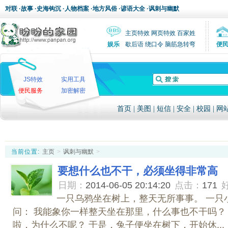
对联
·
故事
·
史海钩沉
·
人物档案
·
地方风俗
·
谚语大全
·
讽刺与幽默
主页特效
网页特效
百家姓
娱乐
歇后语
绕口令
脑筋急转弯
便
JS特效
实用工具
便民服务
加密解密
首页
|
美图
|
短信
|
安全
|
校园
|
网
当前位置:
主页
>
讽刺与幽默
>
要想什么也不干，必须坐得非常高
日期：
2014-06-05 20:14:20
点击：
171
一只乌鸦坐在树上，整天无所事事。 一只
问： 我能象你一样整天坐在那里，什么事也不干吗？ 
啦，为什么不呢？ 于是，兔子便坐在树下，开始休...