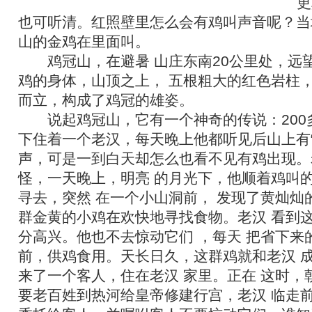
更
也可听清。红照壁里怎么会有鸡叫声音呢？当
山的金鸡在里面叫。
鸡冠山，在避暑 山庄东南20公里处，远
鸡的身体，山顶之上， 五根粗大的红色岩柱
而立，构成了鸡冠的雄姿。
说起鸡冠山，它有一个神奇的传说：200
下住着一个老汉，每天晚上他都听见后山上有“
声，可是一到白天却怎么也看不见有鸡出现。
怪，一天晚上，明亮 的月光下，他顺着鸡叫的
寻去，突然 在一个小山洞前， 发现了黄灿灿
群金黄的小鸡在欢快地寻找食物。老汉 看到
分高兴。他也不去惊动它们 ，每天 把省下来
前，供鸡食用。天长日久，这群鸡就和老汉 
来了一个客人，住在老汉 家里。正在 这时，
要老百姓到热河给皇帝修建行宫，老汉 临走