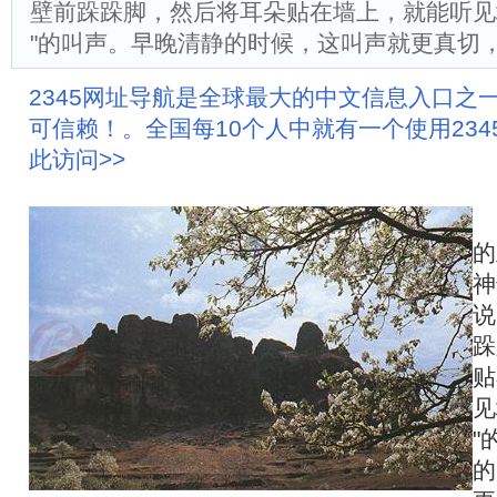
壁前跺跺脚，然后将耳朵贴在墙上，就能听见
"的叫声。早晚清静的时候，这叫声就更真切
2345网址导航是全球最大的中文信息入口之
可信赖！。全国每10个人中就有一个使用23
此访问>>
的
神
说
跺
贴
见
"
的