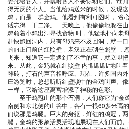
委托给客人，并嘱咐客人不要惊动它们。谁知
得无厌的小人。当他给鸡送米的时候，发现这
鸡，而是一群金鸡。他看到有利可图时， 贪
话忘得一干二净。一天晚上，他偷偷地躲在山
鸡领着小鸡出洞寻找食物 时，他猛地扑向老
赶快跑回洞内，只有母鸡来不及回洞，就一口
的丽正门前的红照壁，老汉正在砌垒照壁 ，
飞来，知道它一定遇到了不幸的事，就立即把
来。从此，金鸡就在红照壁 内“叽叽叽”地叫着
雕砖，打石的声音相呼应。现在，许多国内外
庄游览时，总想听听红壁照中的金鸡叫声。像
一样，它给这座离宫增添了神秘的色彩。
至于鸡冠山的那个石洞，人们称它为“金鸡
南侧和东北侧的山谷中，各有一根60多米高
们说那是鸡腿。巨大的身躯，鲜红的鸡冠，两
腿，金鸡的形象活灵活现地展现在人们面前。