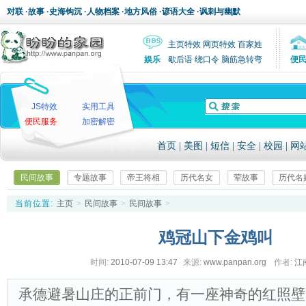
对联
·
故事
·
史海钩沉
·
人物档案
·
地方风俗
·
谚语大全
·
讽刺与幽默
主页特效
网页特效
百家姓
娱乐
歇后语
绕口令
脑筋急转弯
便
JS特效
实用工具
便民服务
加密解密
首页
|
美图
|
短信
|
安全
|
校园
|
网
民间故事
专题故事
帝王将相
历代名女
荤故事
历代名
当前位置:
主页
>
民间故事
>
民间故事
>
鸡冠山下金鸡叫
时间:
2010-07-09 13:47
来源:
www.panpan.org
作者:
江
承德避暑山庄的正前门，有一座神奇的红照壁