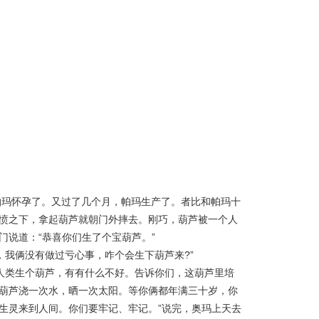
怀孕了。又过了几个月，帕玛生产了。者比和帕玛十
愤之下，拿起葫芦就朝门外摔去。刚巧，葫芦被一个人
门说道：“恭喜你们生了个宝葫芦。”
我俩没有做过亏心事，咋个会生下葫芦来?”
类生个葫芦，有有什么不好。告诉你们，这葫芦里培
葫芦浇一次水，晒一次太阳。等你俩都年满三十岁，你
生灵来到人间。你们要牢记、牢记。”说完，奥玛上天去