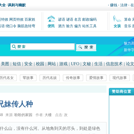
大全
·
讽刺与幽默
·
赚钱
·
法律
·
在
页特效
网页特效
百家姓
谚语
谜语
名言
邮政编码
算命
后语
绕口令
脑筋急转弯
便民
酒方
验方
偏方
站长工具
女孩
音乐
魅力
新华
|
美图
|
短信
|
安全
|
校园
|
网站
|
游戏
|
UFO
|
文秘
|
生活
|
信息技术
|
论
历代名女
荤故事
历代名妓
传奇故事
爱情故事
现代故事
赞助商位置
兄妹传人种
48
来源:
盼盼的家园
作者:
大楼
点击:
次
什么山，没有什么河。从地角到天的尽头，到处是绿色