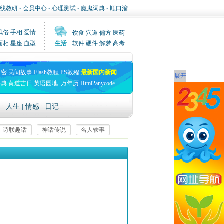
线教研
·
会员中心
·
心理测试
·
魔鬼词典
·
顺口溜
风俗
手相
爱情
饮食
穴道
偏方
医药
面相
星座
血型
生活
软件
硬件
解梦
高考
高密
民间故事
Flash教程
PS教程
最新国内新闻
展开
字典
黄道吉日
英语园地
万年历
Html2anycode
文
|
人生
|
情感
|
日记
诗联趣话
神话传说
名人轶事
返回首页