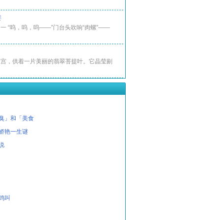
妻
一 “呜，呜，呜——”门台头吹响“肉螺”——
王宫，供着一片美丽的翡翠菩提叶。它晶莹剔
臭」和「美食
娇艳一生谜
说
鸡叫