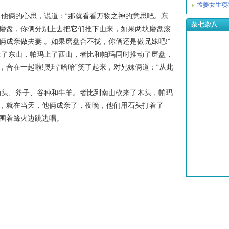
孟姜女生项
俩的心思，说道：“那就看看万物之神的意思吧。东
杂七杂八
磨盘，你俩分别上去把它们推下山来，如果两块磨盘滚
成亲做夫妻 。如果磨盘合不拢，你俩还是做兄妹吧!”
东山，帕玛上了西山，者比和帕玛同时推动了磨盘，
合在一起啦!奥玛“哈哈”笑了起来，对兄妹俩道：“从此
、斧子、谷种和牛羊。者比到南山砍来了木头，帕玛
，就在当天，他俩成亲了，夜晚，他们用石头打着了
围着篝火边跳边唱。