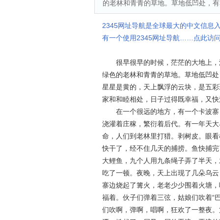
的老林和青青的草地。草地低凹处，有
2345网址导航是全球最大的中文信息
有一个使用2345网址导航……点此访问
很早很早的时候，茫茫的大地上，没
绿色的老林和青青的草地。草地低凹处
星星是黄的，天上飘浮的云块，是五彩
家和和睦相处，日子过得既幸福，又快
在一个很远的地方，有一个卡波寨，
浇灌着庄稼，繁衍着后代。有一年天大
命，人们到老林里打猎。剥树皮。眼看
快干了，经不住几天的捕捞。鱼快捕完
大鲤鱼，九个人用九条绳子弄了半天，
吃了一顿。夜晚，天上出现了几朵乌云
寨边烧起了篝火，老老少少围着火塘，
福着。伙子们弹着三弦，姑娘们吹着“巴
们吹啊，弹啊，唱啊，狂欢了一整夜。