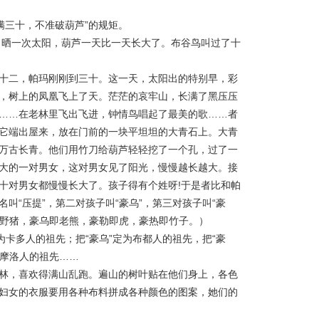
三十，不准破葫芦”的规矩。
一次太阳，葫芦一天比一天长大了。布谷鸟叫过了十
十二，帕玛刚刚到三十。这一天，太阳出的特别早，彩
，树上的凤凰飞上了天。茫茫的哀牢山，长满了黑压压
……在老林里飞出飞进，钟情鸟唱起了最美的歌……者
它端出屋来，放在门前的一块平坦坦的大青石上。大青
万古长青。他们用竹刀给葫芦轻轻挖了一个孔，过了一
大的一对男女，这对男女见了阳光，慢慢越长越大。接
十对男女都慢慢长大了。孩子得有个姓呀!于是者比和帕
叫“压提”，第二对孩子叫“豪乌”，第三对孩子叫“豪
即野猪，豪乌即老熊，豪勒即虎，豪热即竹子。）
卡多人的祖先；把“豪乌”定为布都人的祖先，把“豪
西摩洛人的祖先……
林，喜欢得满山乱跑。遍山的树叶贴在他们身上，各色
妇女的衣服要用各种布料拼成各种颜色的图案，她们的