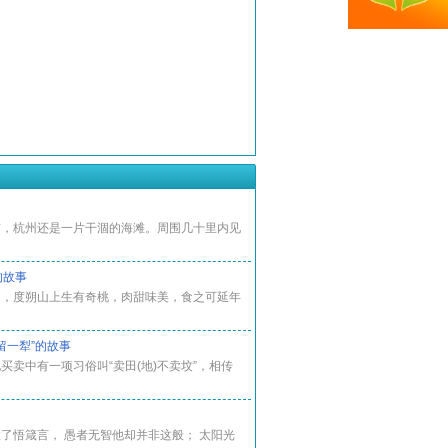
前，杭州还是一片干涸的海滩。周围几十里内见
的故事
初，度朔山上生有奇桃，肉甜味美，食之可延年
留一犁”的故事
买卖中有一项习俗叫“卖田(地)不卖坟”，相传
了悟箴言， 愚者无智他却并非这般； 太阳光