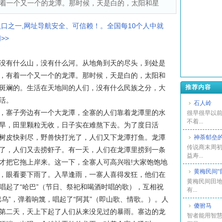
着一个又一个的龙潭。那时候，天是白的，太阳和星
入口之一,网址导航安全、可信赖！。全国每10个人中就
>>
有什么山，没有什么河。从地角到天的尽头，到处是
，有着一个又一个的龙潭。那时候，天是白的，太阳和
斑斓的。生活在天地间的人们，没有什么民族之分，大
推荐内容
活。
石人岭
寨子旁边有一个大龙潭，全寨的人们靠着龙潭里的水
很早很早以
不着...
旱，田里颗粒无收，日子实在难熬下去。为了度日活
树皮快剥尽，野兽快打光了，人们又下龙潭打鱼。龙潭
神荼郁垒
传说商末周
了，人们又去捞虾子。有一天，人们在龙潭里捞到一条
益寿...
才把它拖上岸来。这一下，全寨人可高兴啦!大家饱饱地
黄梅民间“
，眼看要下雨了。入旱逢雨，一寨人喜得发狂，他们在
黄梅民间田地
唱起了“哈巴”（节日、祭祀和喝酒时唱的歌），互相祝
有...
乌”，弹着响篾，唱起了“阿其”（即山歌、情歌。）。人
傻驸马
第二天，天上下起了人们从来没见过的暴雨。寨边的龙
智者能用智慧