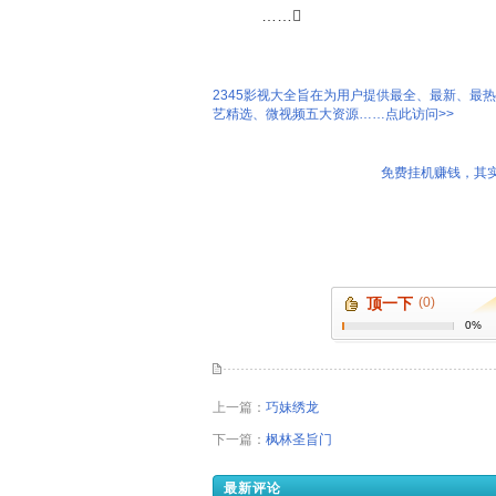
……
2345影视大全旨在为用户提供最全、最新、最
艺精选、微视频五大资源……点此访问>>
免费挂机赚钱，其实
顶一下
(0)
0%
上一篇：
巧妹绣龙
下一篇：
枫林圣旨门
最新评论