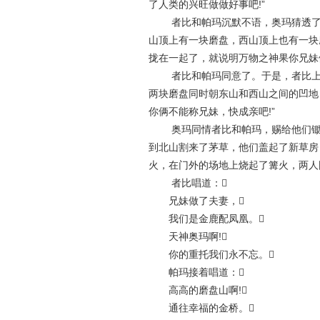
了人类的兴旺做做好事吧!”
者比和帕玛沉默不语，奥玛猜透了他
山顶上有一块磨盘，西山顶上也有一块
拢在一起了，就说明万物之神果你兄妹俩
者比和帕玛同意了。于是，者比上了
两块磨盘同时朝东山和西山之间的凹地，
你俩不能称兄妹，快成亲吧!”
奥玛同情者比和帕玛，赐给他们锄头
到北山割来了茅草，他们盖起了新草房
火，在门外的场地上烧起了篝火，两人
者比唱道：
兄妹做了夫妻，
我们是金鹿配凤凰。
天神奥玛啊!
你的重托我们永不忘。
帕玛接着唱道：
高高的磨盘山啊!
通往幸福的金桥。