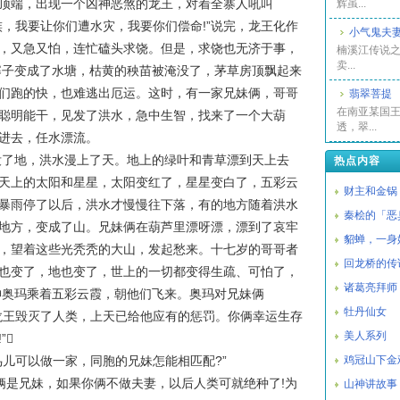
顶端，出现一个凶神恶煞的龙王，对着全寨人吼叫
辉虽...
族，我要让你们遭水灾，我要你们偿命!”说完，龙王化作
小气鬼夫
，又急又怕，连忙磕头求饶。但是，求饶也无济于事，
楠溪江传说之
卖...
寨子变成了水塘，枯黄的秧苗被淹没了，茅草房顶飘起来
们跑的快，也难逃出厄运。这时，有一家兄妹俩，哥哥
翡翠菩提
在南亚某国
聪明能干，见发了洪水，急中生智，找来了一个大葫
透，翠...
进去，任水漂流。
地，洪水漫上了天。地上的绿叶和青草漂到天上去
热点内容
天上的太阳和星星，太阳变红了，星星变白了，五彩云
财主和金锅
暴雨停了以后，洪水才慢慢往下落，有的地方随着洪水
秦桧的「恶
地方，变成了山。兄妹俩在葫芦里漂呀漂，漂到了哀牢
貂蝉，一身
，望着这些光秃秃的大山，发起愁来。十七岁的哥哥者
回龙桥的传
也变了，地也变了，世上的一切都变得生疏、可怕了，
诸葛亮拜师
神奥玛乘着五彩云霞，朝他们飞来。奥玛对兄妹俩
牡丹仙女
龙王毁灭了人类，上天已给他应有的惩罚。你俩幸运生存
美人系列
”
鸟儿可以做一家，同胞的兄妹怎能相匹配?”
鸡冠山下金
俩是兄妹，如果你俩不做夫妻，以后人类可就绝种了!为
山神讲故事