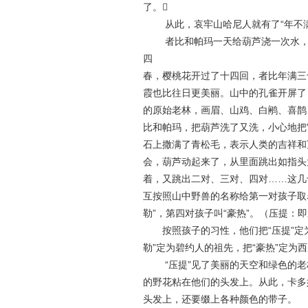
了。
从此，哀牢山哈尼人就有了“年不满
者比和帕玛一天给葫芦浇一次水，晒
四
春，樱桃花开过了十四回，者比年满三
霞也比往日更美丽。山中的孔雀开屏了
的原始老林，画眉、山鸡、白鹇、喜鹊
比和帕玛，把葫芦洗了又洗，小心地把
石上撒满了青松毛，表示人类的吉祥和
会，葫芦动起来了，从里面跳出如指头
着，又跳出二对、三对、四对……这几
互按照山中野兽的名称给第一对孩子取名
勒”，第四对孩子叫“豪热”。（压提：
按照孩子的习性，他们把“压提”定为
勒”定为碧约人的祖先，把“豪热”定为
“压提”见了美丽的天空和绿色的老
的野花粘在他们的头发上。从此，卡多
头发上，还要缀上各种颜色的带子。