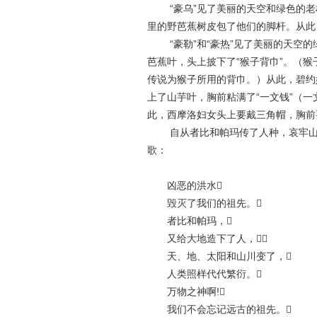
“豪乌”见了美丽的天空和绿色的老
里的野芭蕉树皮包了他们的脚杆。从此
“豪勒”和“豪热”见了美丽的天空的
芭蕉叶，头上披下了“猴子背巾”。（
传说为猴子所用的背巾。）从此，碧约
上了山芋叶，胸前粘满了“一文钱”（
此，西摩洛妇女头上要戴三角帽，胸前
自从者比和帕玛传了人种，哀牢山哈
歌：
凶恶的洪水
毁灭了我们的祖先。
者比和帕玛，
又给大地造下了人，
天、地、太阳和山川变了，
人类照样代代繁衍。
万物之神啊!
我们不会忘记远古的祖先。