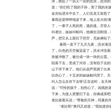
潭，掀起了一层又一层的恶浪，恶浪的
道：“你们吃了我的子孙，害了我的水
金光钻进水中去了。人们见龙王发怒了
暴雨还是哗哗地泼下来，地上发火啦!
了，一寨子人死的死，逃的逃。尽管人
叫者比，妹妹叫帕玛，他俩生活刚强，
芦，把它从上面往下挖空，兄妹俩钻了
暴雨一直下了九天九夜，洪水淹没了
了，白色的天空被染蓝了，洪水冲洗着
块被冲散了，被分成一块一块的云霞。
陷落下去，变成了河谷，没有陷下去的
山下停下来了。他们从葫芦里跳了出来
比伤心了，十五岁的妹妹帕玛哭了。天
叫人怎么生存下去呀!正在这时，女天
说：“可怜的孩子，别伤心了。凶残的
下来，为使人类繁衍下去，你俩成亲吧!
者比摇着头说：“尊敬的天神，同巢的
“者比呀!”奥玛又劝道：“我知道你