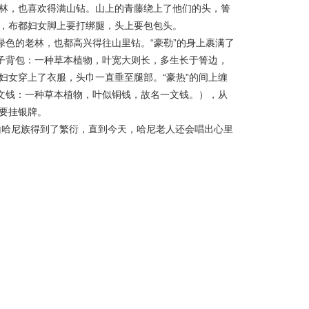
林，也喜欢得满山钻。山上的青藤绕上了他们的头，箐
，布都妇女脚上要打绑腿，头上要包包头。
绿色的老林，也都高兴得往山里钻。“豪勒”的身上裹满了
猴子背包：一种草本植物，叶宽大则长，多生长于箐边，
妇女穿上了衣服，头巾一直垂至腿部。“豪热”的间上缠
一文钱：一种草本植物，叶似铜钱，故名一文钱。），从
要挂银牌。
尼族得到了繁衍，直到今天，哈尼老人还会唱出心里