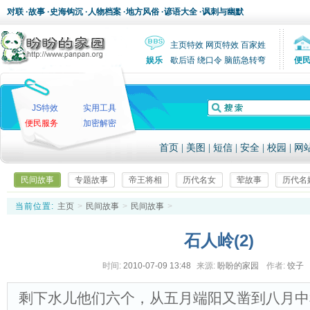
对联
·
故事
·
史海钩沉
·
人物档案
·
地方风俗
·
谚语大全
·
讽刺与幽默
主页特效
网页特效
百家姓
娱乐
歇后语
绕口令
脑筋急转弯
便
JS特效
实用工具
便民服务
加密解密
首页
|
美图
|
短信
|
安全
|
校园
|
网
民间故事
专题故事
帝王将相
历代名女
荤故事
历代名
当前位置:
主页
>
民间故事
>
民间故事
>
石人岭(2)
时间:
2010-07-09 13:48
来源:
盼盼的家园
作者:
饺子
剩下水儿他们六个，从五月端阳又凿到八月中