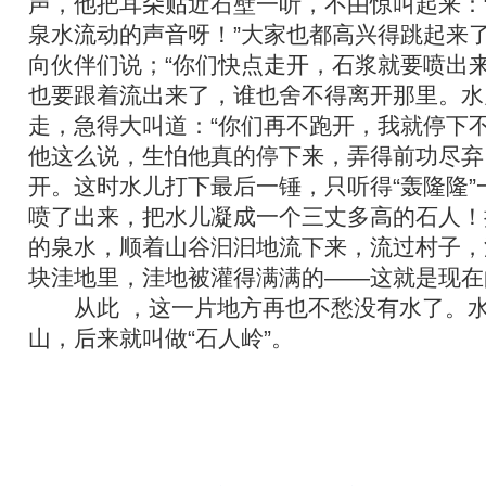
声，他把耳朵贴近石壁一听，不由惊叫起来：
泉水流动的声音呀！”大家也都高兴得跳起来
向伙伴们说；“你们快点走开，石浆就要喷出来
也要跟着流出来了，谁也舍不得离开那里。水
走，急得大叫道：“你们再不跑开，我就停下不
他这么说，生怕他真的停下来，弄得前功尽弃
开。这时水儿打下最后一锤，只听得“轰隆隆”
喷了出来，把水儿凝成一个三丈多高的石人！
的泉水，顺着山谷汩汩地流下来，流过村子，
块洼地里，洼地被灌得满满的——这就是现在
从此 ，这一片地方再也不愁没有水了。水
山，后来就叫做“石人岭”。