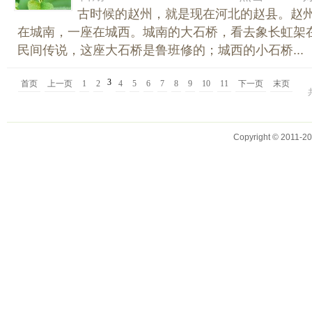
古时候的赵州，就是现在河北的赵县。赵
在城南，一座在城西。城南的大石桥，看去象长虹架
民间传说，这座大石桥是鲁班修的；城西的小石桥...
3
首页
上一页
1
2
4
5
6
7
8
9
10
11
下一页
末页
Copyright © 2011