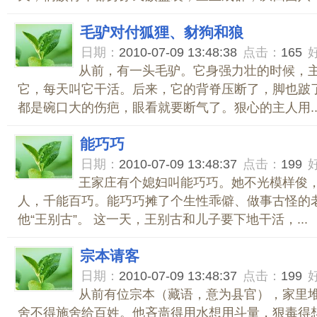
毛驴对付狐狸、豺狗和狼
日期：
2010-07-09 13:48:38
点击：
165
从前，有一头毛驴。它身强力壮的时候，
它，每天叫它干活。后来，它的背脊压断了，脚也跛
都是碗口大的伤疤，眼看就要断气了。狠心的主人用..
能巧巧
日期：
2010-07-09 13:48:37
点击：
199
王家庄有个媳妇叫能巧巧。她不光模样俊
人，千能百巧。能巧巧摊了个生性乖僻、做事古怪的
他“王别古”。 这一天，王别古和儿子要下地干活，...
宗本请客
日期：
2010-07-09 13:48:37
点击：
199
从前有位宗本（藏语，意为县官），家里
舍不得施舍给百姓。他吝啬得用水想用斗量，狠毒得