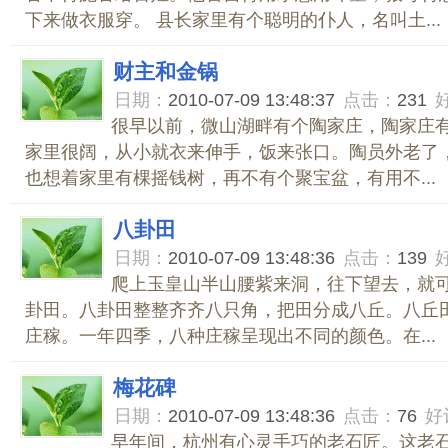
下来做衣服穿。 县长家里有个聪明的仆人，名叫土...
财主和金锅
日期：
2010-07-09 13:48:37
点击：
231
很早以前，微山湖畔有个陶家庄，陶家庄
家里很阔，从小就衣来伸手，饭来张口。陶员外老了
也想着家里有棵摇钱树，再不有个聚宝盆，有用不...
八卦田
日期：
2010-07-09 13:48:36
点击：
139
爬上玉皇山半山腰紫来洞，往下望去，就
卦田。八卦田整整齐齐八只角，把田分成八丘。八丘
庄稼。一年四季，八种庄稼呈现出不同的颜色。在...
梅花碑
日期：
2010-07-09 13:48:36
点击：
76
好
早年间，杭州有心灵手巧的老石匠。这老