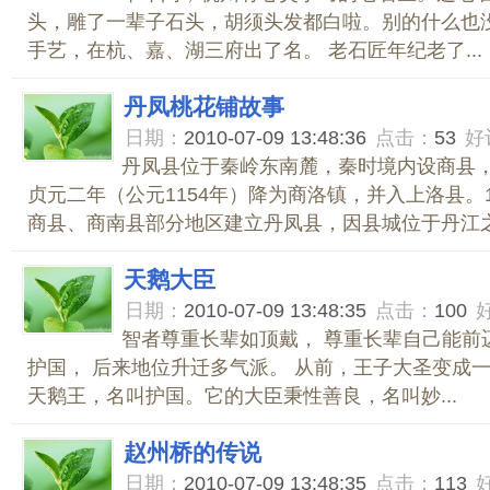
头，雕了一辈子石头，胡须头发都白啦。别的什么也
手艺，在杭、嘉、湖三府出了名。 老石匠年纪老了...
丹凤桃花铺故事
日期：
2010-07-09 13:48:36
点击：
53
好
丹凤县位于秦岭东南麓，秦时境内设商县
贞元二年（公元1154年）降为商洛镇，并入上洛县。1
商县、商南县部分地区建立丹凤县，因县城位于丹江之.
天鹅大臣
日期：
2010-07-09 13:48:35
点击：
100
智者尊重长辈如顶戴， 尊重长辈自己能前
护国， 后来地位升迁多气派。 从前，王子大圣变成
天鹅王，名叫护国。它的大臣秉性善良，名叫妙...
赵州桥的传说
日期：
2010-07-09 13:48:35
点击：
113