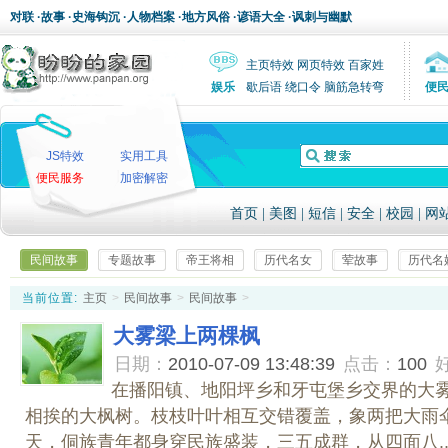
对联
·
故事
·
史海钩沉
·
人物档案
·
地方风俗
·
谚语大全
·
讽刺与幽默
主页特效
网页特效
百家姓
娱乐
歇后语
绕口令
脑筋急转弯
便
JS特效
实用工具
便民服务
加密解密
首页
|
美图
|
短信
|
安全
|
校园
|
网
民间故事
专题故事
帝王将相
历代名女
荤故事
历代名
当前位置:
主页
>
民间故事
>
民间故事
>
大雾梁上两棵枫
日期：
2010-07-09 13:48:39
点击：
100
在播阳镇、地阳坪乡和牙屯堡乡交界的大
相挨的大枫树。枝枝叶叶相互交错覆盖，象两把大雨
天，侗族青年都身穿民族盛装，三五成群，从四面八..