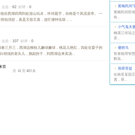
黄梅民间“
6
点击：
62
好评：
0
黄梅民间田地
他在西湖四周到处游山玩水，吟诗题字，自称是个风流皇帝。 一
有...
得知消息，真是又惊又喜，连忙撞钟击鼓，...
小气鬼夫
楠溪江传说之
卖...
6
点击：
107
好评：
0
阳春三月三，西湖边柳枝儿嫩绿嫩绿，桃花儿艳红，四处在耍子的
傻驸马
胡须的老头儿，挑副担子，到西湖边来卖汤...
智者能用智慧
辉虽...
末页
翡翠菩提
共
41
页
403
条
在南亚某国
透，翠...