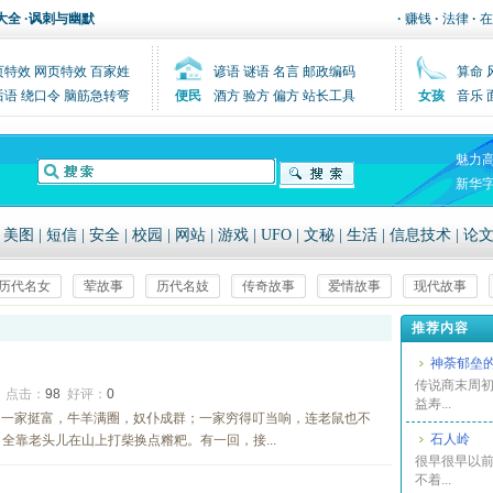
大全
·
讽刺与幽默
·
赚钱
·
法律
·
在
页特效
网页特效
百家姓
谚语
谜语
名言
邮政编码
算命
后语
绕口令
脑筋急转弯
便民
酒方
验方
偏方
站长工具
女孩
音乐
魅力
新华
|
美图
|
短信
|
安全
|
校园
|
网站
|
游戏
|
UFO
|
文秘
|
生活
|
信息技术
|
论
历代名女
荤故事
历代名妓
传奇故事
爱情故事
现代故事
推荐内容
神荼郁垒
传说商末周
7
点击：
98
好评：
0
益寿...
。一家挺富，牛羊满圈，奴仆成群；一家穷得叮当响，连老鼠也不
石人岭
全靠老头儿在山上打柴换点糌粑。有一回，接...
很早很早以
不着...