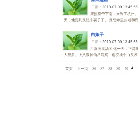
日期：
2010-07-09 13:45:5
康熙皇帝下南，来到了杭州。
天，他要到灵隐来耍子了。 灵隐寺里的老和尚
白娘子
日期：
2010-07-09 13:45:5
吕洞宾卖汤团 这一天，正是
人很多。上八洞神仙吕洞宾，也变成个白头发白
41
首页
上一页
36
37
38
39
40