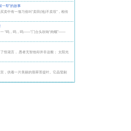
留一犁”的故事
买卖中有一项习俗叫“卖田(地)不卖坟”，相传
妻
一 “呜，呜，呜——”门台头吹响“肉螺”——
了悟箴言， 愚者无智他却并非这般； 太阳光
王宫，供着一片美丽的翡翠菩提叶。它晶莹剔