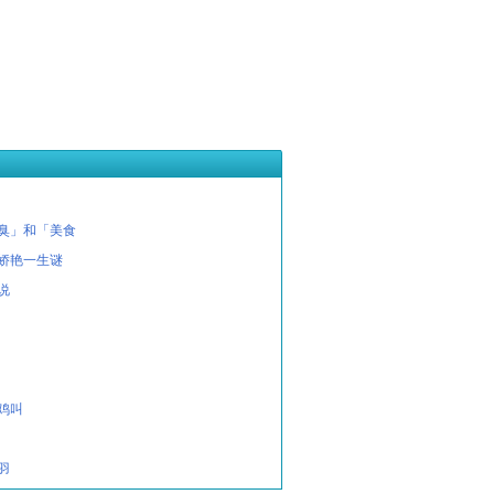
臭」和「美食
娇艳一生谜
说
鸡叫
羽