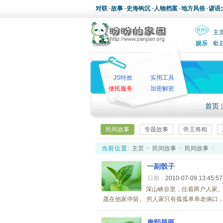
对联
·
故事
·
史海钩沉
·
人物档案
·
地方风俗
·
谚语
主
娱乐
歇
JS特效
实用工具
便民服务
加密解密
首页
民间故事
专题故事
帝王将相
当前位置:
主页
>
民间故事
>
民间故事
>
一副骰子
日期：
2010-07-09 13:45:5
深山峡谷里，住着两户人家
愿在他家停留。 穷人家只有孤孤单单老俩口，
康熙题匾