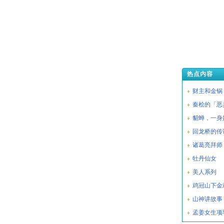
热点内容
财主和金锅
秦桧的「恶
貂蝉，一身
回龙桥的传
诸葛亮拜师
牡丹仙女
美人系列
鸡冠山下金
山神讲故事
孟姜女生项