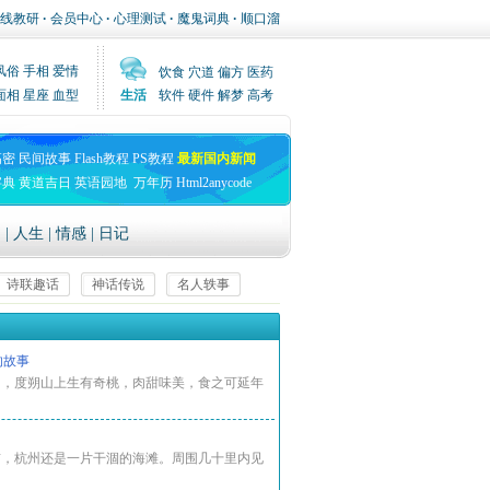
线教研
·
会员中心
·
心理测试
·
魔鬼词典
·
顺口溜
风俗
手相
爱情
饮食
穴道
偏方
医药
面相
星座
血型
生活
软件
硬件
解梦
高考
高密
民间故事
Flash教程
PS教程
最新国内新闻
字典
黄道吉日
英语园地
万年历
Html2anycode
文
|
人生
|
情感
|
日记
诗联趣话
神话传说
名人轶事
返回首页
的故事
初，度朔山上生有奇桃，肉甜味美，食之可延年
前，杭州还是一片干涸的海滩。周围几十里内见