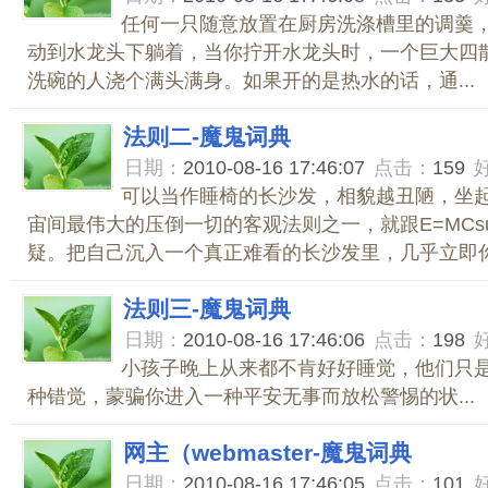
任何一只随意放置在厨房洗涤槽里的调羹
动到水龙头下躺着，当你拧开水龙头时，一个巨大四
洗碗的人浇个满头满身。如果开的是热水的话，通...
法则二-魔鬼词典
日期：
2010-08-16 17:46:07
点击：
159
可以当作睡椅的长沙发，相貌越丑陋，坐
宙间最伟大的压倒一切的客观法则之一，就跟E=MCsu
疑。把自己沉入一个真正难看的长沙发里，几乎立即你.
法则三-魔鬼词典
日期：
2010-08-16 17:46:06
点击：
198
小孩子晚上从来都不肯好好睡觉，他们只
种错觉，蒙骗你进入一种平安无事而放松警惕的状...
网主（webmaster-魔鬼词典
日期：
2010-08-16 17:46:05
点击：
101