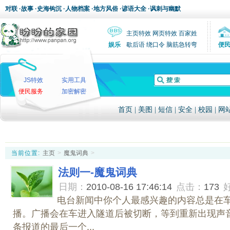
对联
·
故事
·
史海钩沉
·
人物档案
·
地方风俗
·
谚语大全
·
讽刺与幽默
主页特效
网页特效
百家姓
娱乐
歇后语
绕口令
脑筋急转弯
便
JS特效
实用工具
便民服务
加密解密
首页
|
美图
|
短信
|
安全
|
校园
|
网
当前位置:
主页
>
魔鬼词典
>
法则一-魔鬼词典
日期：
2010-08-16 17:46:14
点击：
173
电台新闻中你个人最感兴趣的内容总是在
播。广播会在车进入隧道后被切断，等到重新出现声
条报道的最后一个...