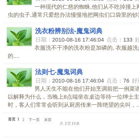
一种现代的仁慈的蜘蛛,他们从不吃掉撞上
虫的虫子,通常只爱想办法慢慢地把网虫们口袋里的钞票掏
洗衣粉辨别法-魔鬼词典
日期：
2010-08-16 17:46:04
点击：
133
衣服洗不干净的洗衣粉是加磷的, 衣服越
的....
法则七-魔鬼词典
日期：
2010-08-16 17:46:04
点击：
76
好
男人天生不能在他们开始烹调前把一例菜
以解释为什么，当晚上8点端坐在桌边等待一位绅士
时，客人们常常会听到从厨房传来一阵绝望的尖叫，..
首页
1
2
下一页
末页
共
2
页
13
条