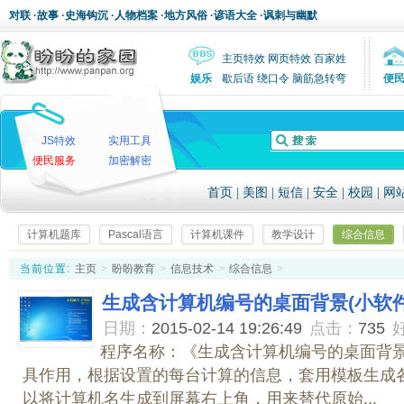
对联
·
故事
·
史海钩沉
·
人物档案
·
地方风俗
·
谚语大全
·
讽刺与幽默
主页特效
网页特效
百家姓
娱乐
歇后语
绕口令
脑筋急转弯
便
JS特效
实用工具
便民服务
加密解密
首页
|
美图
|
短信
|
安全
|
校园
|
网
计算机题库
Pascal语言
计算机课件
教学设计
综合信息
当前位置:
主页
>
盼盼教育
>
信息技术
>
综合信息
>
生成含计算机编号的桌面背景(小软
日期：
2015-02-14 19:26:49
点击：
735
程序名称：《生成含计算机编号的桌面背景
具作用，根据设置的每台计算的信息，套用模板生成
以将计算机名生成到屏幕右上角，用来替代原始...