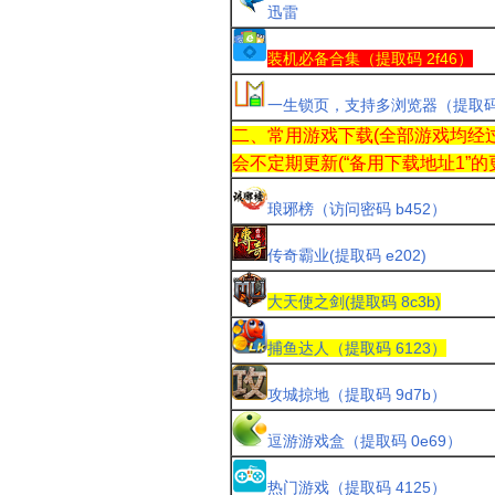
迅雷
装机必备合集（提取码 2f46）
一生锁页，支持多浏览器（提取
二、常用游戏下载(全部游戏均经
会
不定期更新
(“备用下载地址1”
琅琊榜（访问密码 b452）
传奇霸业(提取码 e202)
大天使之剑(提取码 8c3b)
捕鱼达人（提取码 6123）
攻城掠地（提取码 9d7b）
逗游游戏盒（提取码 0e69）
热门游戏（提取码 4125）