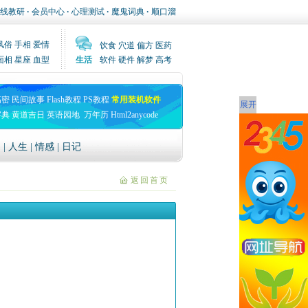
线教研
·
会员中心
·
心理测试
·
魔鬼词典
·
顺口溜
风俗
手相
爱情
饮食
穴道
偏方
医药
面相
星座
血型
生活
软件
硬件
解梦
高考
高密
民间故事
Flash教程
PS教程
常用装机软件
展开
字典
黄道吉日
英语园地
万年历
Html2anycode
文
|
人生
|
情感
|
日记
返回首页