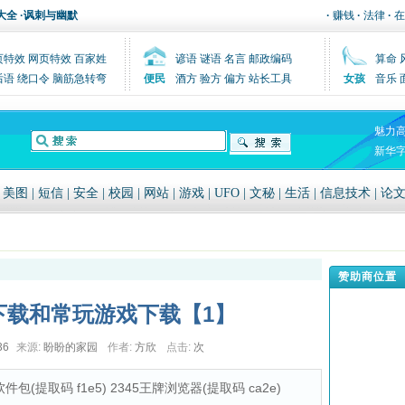
大全
·
讽刺与幽默
·
赚钱
·
法律
·
在
页特效
网页特效
百家姓
谚语
谜语
名言
邮政编码
算命
后语
绕口令
脑筋急转弯
便民
酒方
验方
偏方
站长工具
女孩
音乐
魅力
新华
|
美图
|
短信
|
安全
|
校园
|
网站
|
游戏
|
UFO
|
文秘
|
生活
|
信息技术
|
论
赞助商位置
下载和常玩游戏下载【1】
36
来源:
盼盼的家园
作者:
方欣
点击:
次
包(提取码 f1e5) 2345王牌浏览器(提取码 ca2e)