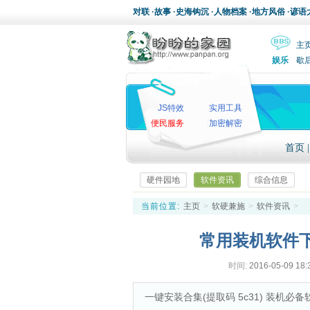
对联
·
故事
·
史海钩沉
·
人物档案
·
地方风俗
·
谚语
主
娱乐
歇
JS特效
实用工具
便民服务
加密解密
首页
硬件园地
软件资讯
综合信息
当前位置:
主页
>
软硬兼施
>
软件资讯
>
常用装机软件
时间:
2016-05-09 18:
一键安装合集(提取码 5c31) 装机必备软件