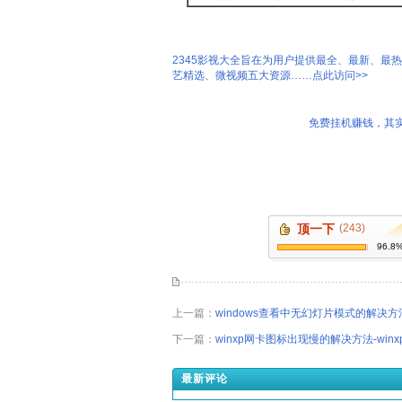
2345影视大全旨在为用户提供最全、最新、最
艺精选、微视频五大资源……点此访问>>
免费挂机赚钱，其实
顶一下
(243)
96.8
上一篇：
windows查看中无幻灯片模式的解决方
下一篇：
winxp网卡图标出现慢的解决方法-win
最新评论