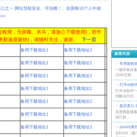
入口之一,网址导航安全、可信赖！。全国每10个人中就
>>
过检测，无病毒、木马，请放心下载使用)，软件
的更新速度最快)
，请随时关注，谢谢。
下一页
备用下载地址1
备用下载地址2
推荐内容
备用下载地址1
备用下载地址2
常用装机
一键安装合集(
2345王牌...
备用下载地址1
备用下载地址2
打开vb软件
备用下载地址1
备用下载地址2
打开vb软件一直
到解决办法...
备用下载地址1
备用下载地址2
盘百度云-
百度网盘搜索
备用下载地址1
备用下载地址2
进行抓...
备用下载地址1
备用下载地址2
(exce
在Excel