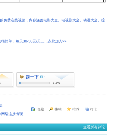
热的免费在线视频，内容涵盖电影大全、电视剧大全、动漫大全、综
很简单，每天30-50元/天……点此加入>>
踩一下
(8)
%
3.2%
法
收藏
挑错
推荐
打印
xp网络连接出现
查看所有评论