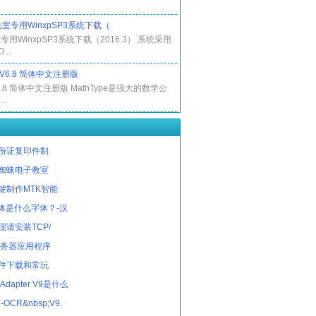
室专用WinxpSP3系统下载（
用WinxpSP3系统下载（2016.3） 系统采用
...
e V6.8 简体中文注册版
 V6.8 简体中文注册版 MathType是强大的数学公
..
份证复印件制
蜘蛛电子教室
键制作MTK智能
字体是什么字体？-汉
请安装TCP/
服务器应用程序
件下载和常玩
 Adapter V9是什么
OCR&nbsp;V9.