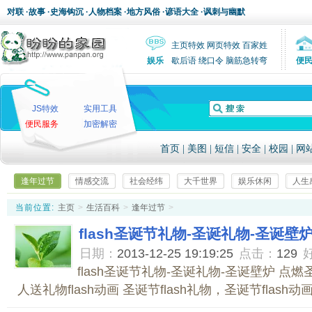
对联
·
故事
·
史海钩沉
·
人物档案
·
地方风俗
·
谚语大全
·
讽刺与幽默
主页特效
网页特效
百家姓
娱乐
歇后语
绕口令
脑筋急转弯
便
JS特效
实用工具
便民服务
加密解密
首页
|
美图
|
短信
|
安全
|
校园
|
网
逢年过节
情感交流
社会经纬
大千世界
娱乐休闲
人生
当前位置:
主页
>
生活百科
>
逢年过节
>
flash圣诞节礼物-圣诞礼物-圣诞壁
日期：
2013-12-25 19:19:25
点击：
129
flash圣诞节礼物-圣诞礼物-圣诞壁炉 点
人送礼物flash动画 圣诞节flash礼物，圣诞节flash动画.