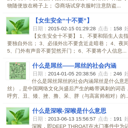
物随便放在椅子上； ③商场试穿衣服时注意防盗...
【女生安全“十不要”】
日期：
2015-02-15 01:29:28
点击：
158
【女生安全十不要】 1、不要和陌生人去指
要独自外出； 3、必须外出不要贪近走暗巷； 4、夜
5、门外有声音不要贸然开门； 6、不要将个人信息...
什么是屌丝——屌丝的社会内涵
日期：
2014-01-05 20:38:56
点击：
246
什么是屌丝屌丝的社会内涵屌丝是什么意思
丝），是中国网络文化兴盛后产生的略带讽刺的词语
呼穷、丑、矮、挫、撸、呆、胖（与高富帅相对）的..
什么是深喉-深喉是什么意思
日期：
2013-06-13 15:56:57
点击：
191
深喉，即DEEP THROAT在水门事件中