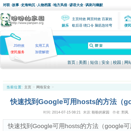
对联
·
故事
·
史海钩沉
·
人物档案
·
地方风俗
·
谚语大全
·
讽刺与幽默
主页特效
网页特效
百家姓
娱乐
歇后语
绕口令
脑筋急转弯
便
JS特效
实用工具
便民服务
加密解密
首页
|
美图
|
短信
|
安全
|
校园
|
网
当前位置:
主页
>
网络安全
>
快速找到Google可用hosts的方法（go
时间:
2014-07-15 08:21
来源:
盼盼的家园
作者:
邢凤
快速找到Google可用hosts的方法（google可用