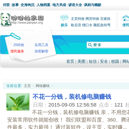
对联
·
故事
·
史海钩沉
·
人物档案
·
地方风俗
·
谚语大全
·
讽刺与幽默
主页特效
网页特效
百家姓
娱乐
歇后语
绕口令
脑筋急转弯
便
JS特效
实用工具
便民服务
加密解密
首页
|
美图
|
短信
|
安全
|
校园
|
网
当前位置:
主页
>
网络赚钱
>
不花一分钱，装机修电脑赚钱
日期：
2015-09-05 12:56:58
点击：
121
不花一分钱，装机修电脑赚钱 亲，不用您
安装常用软件就能创收！ 我们联盟和百度、360、腾
件最多，实力最强！ 通过装软件，设主页，实时赚...