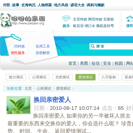
对联
·
故事
·
史海钩沉
·
人物档案
·
地方风俗
·
谚语大全
·
讽刺与幽默
主页特效
网页特效
百家姓
娱乐
歇后语
绕口令
脑筋急转弯
便
JS特效
实用工具
便民服务
加密解密
首页
|
美图
|
短信
|
安全
|
校园
|
网
能力测试
心理测试
另类测试
爱情测试
八字面相
星座
当前位置:
主页
>
心雨测试
>
爱情测试
>
换回亲密爱人
日期：
2010-08-17 10:07:14
点击：
65
好
换回亲密爱人 如果你的另一半被坏人抓去
最重要的东西来交换你的爱人，你会选什么呢？ 珍贵
势。 时间。 生命。 返回爱情测试...