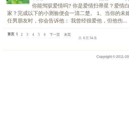
你能驾驭爱情吗? 你是爱情扫帚星？爱情
家？完成以下的小测验便会一清二楚。 1、当你的未
任男朋友时，你会告诉他： 我曾经很爱他，但他伤...
首页
1
2
3
4
5
6
下一页
末页
共
6
页
54
条
Copyright © 2011