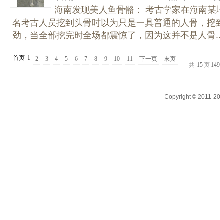
海南发现美人鱼骨骼： 考古学家在海南某
名考古人员挖到头骨时以为只是一具普通的人骨，挖
劲，当全部挖完时全场都震惊了，因为这并不是人骨..
首页
1
2
3
4
5
6
7
8
9
10
11
下一页
末页
共
15
页
149
Copyright © 2011