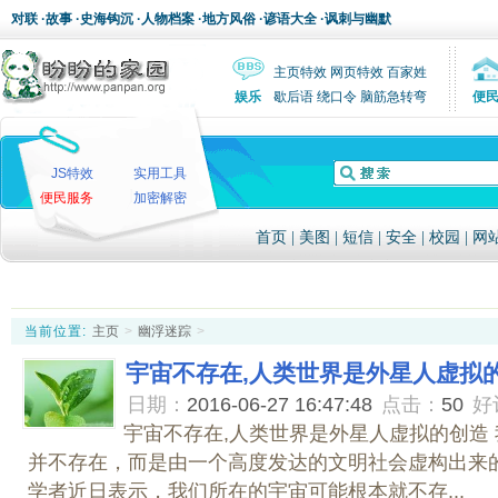
对联
·
故事
·
史海钩沉
·
人物档案
·
地方风俗
·
谚语大全
·
讽刺与幽默
主页特效
网页特效
百家姓
娱乐
歇后语
绕口令
脑筋急转弯
便
JS特效
实用工具
便民服务
加密解密
首页
|
美图
|
短信
|
安全
|
校园
|
网
当前位置:
主页
>
幽浮迷踪
>
宇宙不存在,人类世界是外星人虚拟
日期：
2016-06-27 16:47:48
点击：
50
好
宇宙不存在,人类世界是外星人虚拟的创造
并不存在，而是由一个高度发达的文明社会虚构出来的
学者近日表示，我们所在的宇宙可能根本就不存...