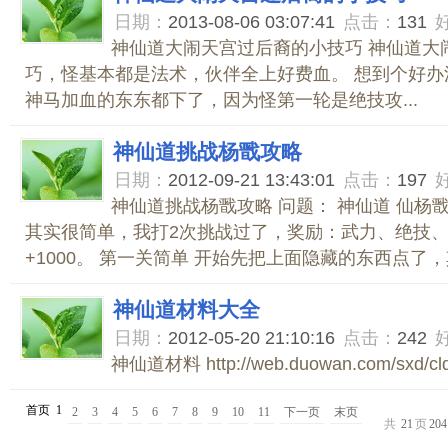
日期：
2013-08-06 03:07:41
点击：
131
神仙道大闹天宫过后裔的小技巧 神仙道大
巧，怪基本都是法术，伙伴全上好费血。 想到个好办
神马加血的东东都下了，因为怪第一轮是绝技攻...
神仙道挑战杨戬攻略
日期：
2012-09-21 13:43:01
点击：
197
神仙道挑战杨戬攻略 问题： 神仙道 仙杨
其实很简单，我打2次挑战过了，奖励：武力、绝技、
+1000。 第一关简单 开始先把上面隐藏的东西点了，其
神仙道材料大全
日期：
2012-05-20 21:10:16
点击：
242
神仙道材料 http://web.duowan.com/sxd/cldq
首页
1
2
3
4
5
6
7
8
9
10
11
下一页
末页
共
21
页
204