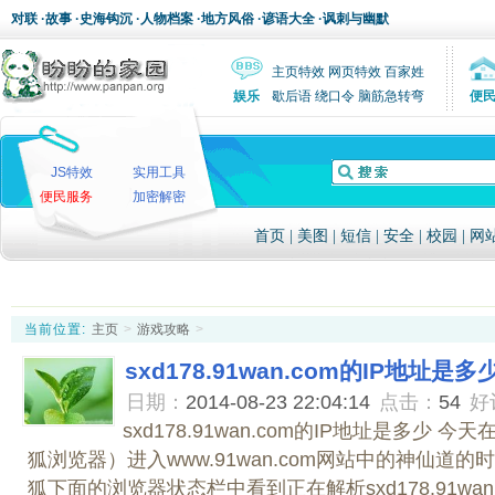
对联
·
故事
·
史海钩沉
·
人物档案
·
地方风俗
·
谚语大全
·
讽刺与幽默
主页特效
网页特效
百家姓
娱乐
歇后语
绕口令
脑筋急转弯
便
JS特效
实用工具
便民服务
加密解密
首页
|
美图
|
短信
|
安全
|
校园
|
网
当前位置:
主页
>
游戏攻略
>
sxd178.91wan.com的IP地址是多
日期：
2014-08-23 22:04:14
点击：
54
好
sxd178.91wan.com的IP地址是多少 今天
狐浏览器）进入www.91wan.com网站中的神仙道
狐下面的浏览器状态栏中看到正在解析sxd178.91wan.