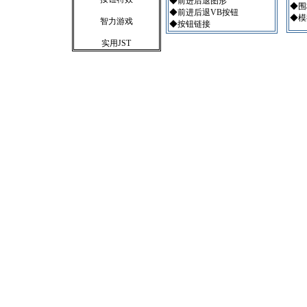
◆前进后退图形
◆围
◆前进后退VB按钮
◆模
智力游戏
◆按钮链接
实用JST