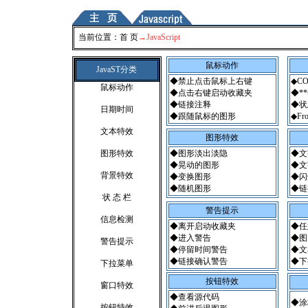
..
当前位置：
首 页
→JavaScript
鼠标动作
JavaST分类
◆禁止点击鼠标上右键
◆C
鼠标动作
◆点击右键启动收藏夹
◆*
◆链接注释
◆状
日期时间
◆跟随鼠标的图形
◆F
文本特效
图形特效
图形特效
◆图形淡出淡隐
◆文
◆晃动的图形
◆文
背景特效
◆变换图形
◆闪
◆随机图形
◆链
状 态 栏
警告提示
信息检测
◆离开启动收藏夹
◆任
◆进入警告
◆图
警告提示
◆停留时间警告
◆文
◆链接确认警告
◆下
下拉菜单
按钮特效
窗口特效
◆查看源代码
◆涂
按钮特效