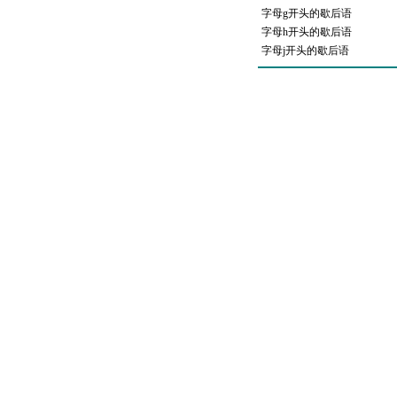
字母g开头的歇后语
字母h开头的歇后语
字母j开头的歇后语