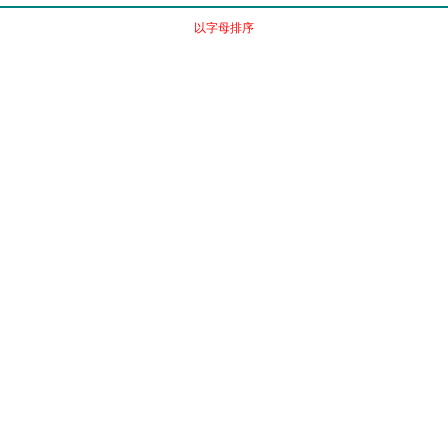
以字母排序