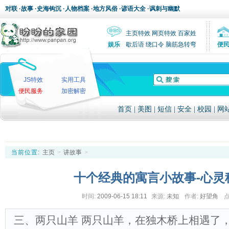
对联
·
故事
·
史海钩沉
·
人物档案
·
地方风俗
·
谚语大全
·
讽刺与幽默
主页特效
网页特效
百家姓
娱乐
歇后语
绕口令
脑筋急转弯
便
JS特效
实用工具
便民服务
加密解密
首页
|
美图
|
短信
|
安全
|
校园
|
网
当前位置:
主页
>
讲故事
>
十个经典的寓言小故事-心灵
时间:
2009-06-15 18:11
来源:
未知
作者:
好望角
点
三、两只山羊 两只山羊，在独木桥上相遇了