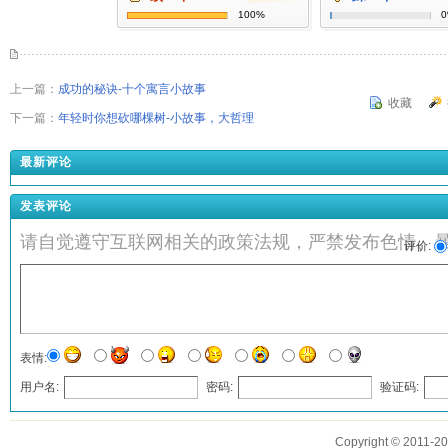
100%
上一篇：
成功的秘诀-十个寓言小故事
收藏
下一篇：
年轻时你想砍哪棵树-小故事，大哲理
最新评论
发表评论
请自觉遵守互联网相关的政策法规，严禁发布色情、
评价:
表情:
用户名:
密码:
验证码:
发表评论
Copyright © 2011