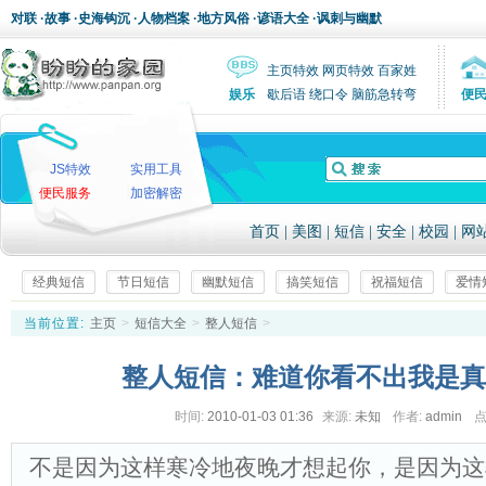
对联
·
故事
·
史海钩沉
·
人物档案
·
地方风俗
·
谚语大全
·
讽刺与幽默
主页特效
网页特效
百家姓
娱乐
歇后语
绕口令
脑筋急转弯
便
JS特效
实用工具
便民服务
加密解密
首页
|
美图
|
短信
|
安全
|
校园
|
网
经典短信
节日短信
幽默短信
搞笑短信
祝福短信
爱情
当前位置:
主页
>
短信大全
>
整人短信
>
整人短信：难道你看不出我是真
时间:
2010-01-03 01:36
来源:
未知
作者:
admin
点
不是因为这样寒冷地夜晚才想起你，是因为这