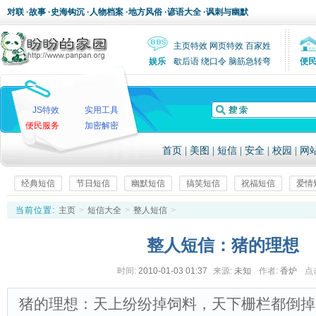
对联
·
故事
·
史海钩沉
·
人物档案
·
地方风俗
·
谚语大全
·
讽刺与幽默
主页特效
网页特效
百家姓
娱乐
歇后语
绕口令
脑筋急转弯
便
JS特效
实用工具
便民服务
加密解密
首页
|
美图
|
短信
|
安全
|
校园
|
网
经典短信
节日短信
幽默短信
搞笑短信
祝福短信
爱情
当前位置:
主页
>
短信大全
>
整人短信
>
整人短信：猪的理想
时间:
2010-01-03 01:37
来源:
未知
作者:
香炉
点
猪的理想：天上纷纷掉饲料，天下栅栏都倒掉