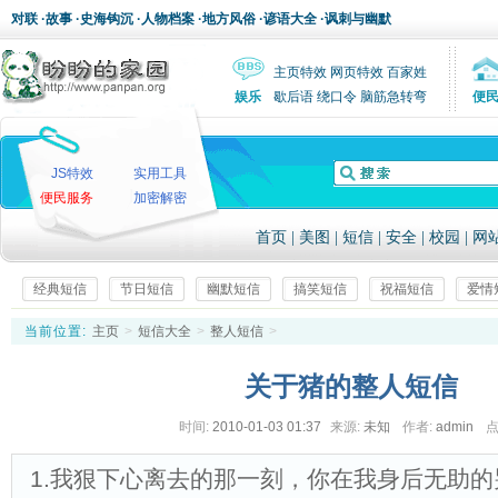
对联
·
故事
·
史海钩沉
·
人物档案
·
地方风俗
·
谚语大全
·
讽刺与幽默
主页特效
网页特效
百家姓
娱乐
歇后语
绕口令
脑筋急转弯
便
JS特效
实用工具
便民服务
加密解密
首页
|
美图
|
短信
|
安全
|
校园
|
网
经典短信
节日短信
幽默短信
搞笑短信
祝福短信
爱情
当前位置:
主页
>
短信大全
>
整人短信
>
关于猪的整人短信
时间:
2010-01-03 01:37
来源:
未知
作者:
admin
点
1.我狠下心离去的那一刻，你在我身后无助