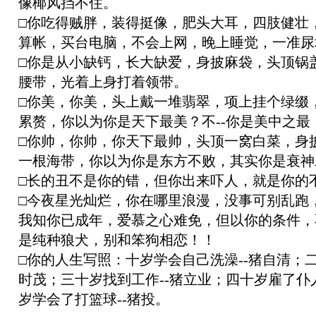
像椰风挡不住。
□你吃得贼胖，装得挺像，肥头大耳，四肢健壮
算帐，买台电脑，不会上网，晚上睡觉，一准尿
□你是从小缺钙，长大缺爱，身披麻袋，头顶锅
腰带，光着上身打着领带。
□你美，你美，头上戴一堆翡翠，项上挂个绿缀
累赘，你以为你是天下最美？不--你是美中之最
□你帅，你帅，你天下最帅，头顶一窝白菜，身
一根海带，你以为你是东方不败，其实你是衰神
□长的丑不是你的错，但你出来吓人，就是你的
□今夜星光灿烂，你在哪里浪漫，没事可别乱跑
我知你已成年，爱慕之心难免，但以你的条件，
是纯种狼犬，别和笨狗相恋！！
□你的人生写照：十岁学会自己洗澡--猪自清；二
时茂；三十岁找到工作--猪立业；四十岁雇了仆人
岁学会了打篮球--猪投。