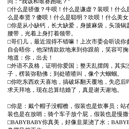
问：“我该和谁赛跑呢？”
□什么是骄傲？牛呗！什么是谦虚？装呗！什么
么是奉贤？傻呗！什么是聪明？吹呗！什么美女
□你是从小缺钙，长大缺爱，身披麻袋，头顶锅
腰带，光着上身打着领带。
□哥们儿，最近混得不错嘛！上次市委会听说你
自会晤你，他深情款款地来到你跟前，笑容可掬
地道：你，出去！
□外语不及格，证明你爱国；整天乱摆阔，其实
子，楞装弥勒佛；到处喳喳叫，像个大蝈蝈。
□你吃东西欢天喜地，搞破坏翻天覆地，失恋后
求天拜地，现在总算结婚了，真是谢天谢地。
□你是：戴个帽子没帽檐，假装也是炊事员；站
装也是在放哨；骑个车子放个屁，假装也是慢撒
□BABYBABY你真美，好像韭菜浇了水；BABY