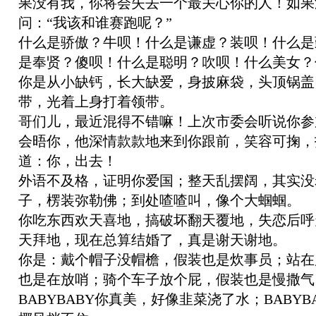
果没有我，你将会失去一个最关心你的人！如果
问：“我该和谁赛跑呢？”
什么是骄傲？牛呗！什么是谦虚？装呗！什么是
是奉贤？傻呗！什么是聪明？吹呗！什么美女？
你是从小缺钙，长大缺爱，身披麻袋，头顶锅盖
带，光着上身打着领带。
哥们儿，最近混得不错嘛！上次市委会听说你参
会晤你，他深情款款地来到你跟前，笑容可掬，
道：你，出去！
外语不及格，证明你爱国；整天乱摆阔，其实没
子，楞装弥勒佛；到处喳喳叫，像个大蝈蝈。
你吃东西欢天喜地，搞破坏翻天覆地，失恋后呼
天拜地，现在总算结婚了，真是谢天谢地。
你是：戴个帽子没帽檐，假装也是炊事员；站在
也是在放哨；骑个车子放个屁，假装也是慢撒气
BABYBABY你真美，好像韭菜浇了水；BABY