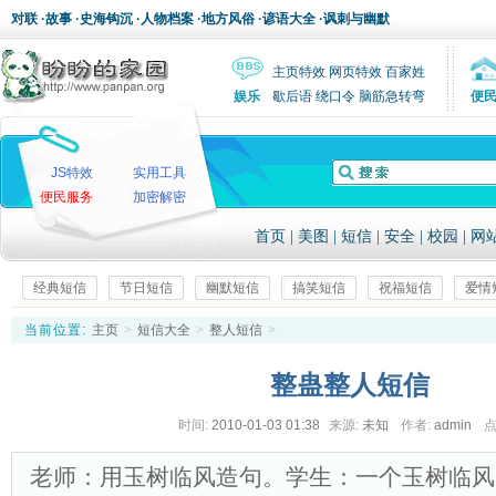
对联
·
故事
·
史海钩沉
·
人物档案
·
地方风俗
·
谚语大全
·
讽刺与幽默
主页特效
网页特效
百家姓
娱乐
歇后语
绕口令
脑筋急转弯
便
JS特效
实用工具
便民服务
加密解密
首页
|
美图
|
短信
|
安全
|
校园
|
网
经典短信
节日短信
幽默短信
搞笑短信
祝福短信
爱情
当前位置:
主页
>
短信大全
>
整人短信
>
整蛊整人短信
时间:
2010-01-03 01:38
来源:
未知
作者:
admin
点
老师：用玉树临风造句。学生：一个玉树临风