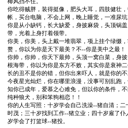
椰风挡不住。
你吃得贼胖，装得挺像，肥头大耳，四肢健壮，
帐，买台电脑，不会上网，晚上睡觉，一准尿坑
你是从小缺钙，长大缺爱，身披麻袋，头顶锅盖
带，光着上身打着领带。
你美，你美，头上戴一堆翡翠，项上挂个绿缀，
赘，你以为你是天下最美？不--你是美中之最！
你帅，你帅，你天下最帅，头顶一窝白菜，身披
根海带，你以为你是东方不败，其实你是衰神二
长的丑不是你的错，但你出来吓人，就是你的不
今夜星光灿烂，你在哪里浪漫，没事可别乱跑，
知你已成年，爱慕之心难免，但以你的条件，不
纯种狼犬，别和笨狗相恋！！
你的人生写照：十岁学会自己洗澡--猪自清；二十
时茂；三十岁找到工作--猪立业；四十岁雇了仆人
岁学会了打篮球--猪投。