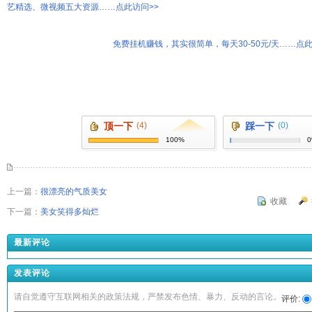
艺精选、微视频五大资源……点此访问>>
免费挂机赚钱，其实很简单，每天30-50元/天……点此
顶一下
(4)
踩一下
(0)
100%
上一篇：
很漂亮的气质美女
收藏
下一篇：
美女笑得多灿烂
最新评论
发表评论
请自觉遵守互联网相关的政策法规，严禁发布色情、暴力、反动的言论。
评价: