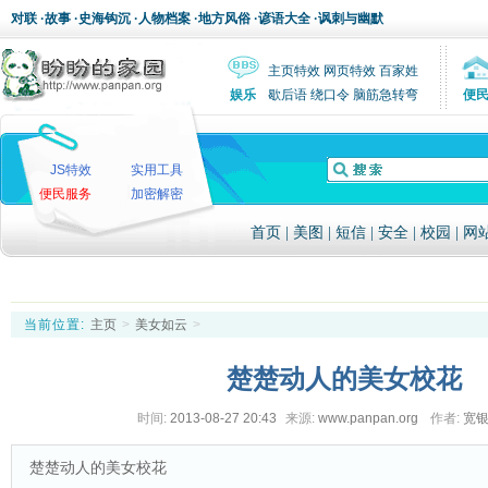
对联
·
故事
·
史海钩沉
·
人物档案
·
地方风俗
·
谚语大全
·
讽刺与幽默
主页特效
网页特效
百家姓
娱乐
歇后语
绕口令
脑筋急转弯
便
JS特效
实用工具
便民服务
加密解密
首页
|
美图
|
短信
|
安全
|
校园
|
网
当前位置:
主页
>
美女如云
>
楚楚动人的美女校花
时间:
2013-08-27 20:43
来源:
www.panpan.org
作者:
宽
楚楚动人的美女校花