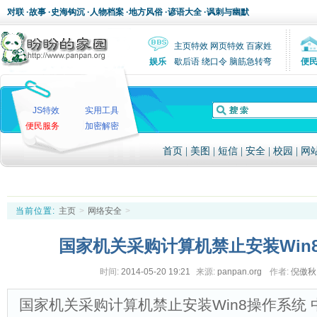
对联
·
故事
·
史海钩沉
·
人物档案
·
地方风俗
·
谚语大全
·
讽刺与幽默
主页特效
网页特效
百家姓
娱乐
歇后语
绕口令
脑筋急转弯
便
JS特效
实用工具
便民服务
加密解密
首页
|
美图
|
短信
|
安全
|
校园
|
网
当前位置:
主页
>
网络安全
>
国家机关采购计算机禁止安装Win
时间:
2014-05-20 19:21
来源:
panpan.org
作者:
倪傲
国家机关采购计算机禁止安装Win8操作系统