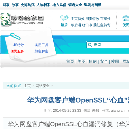
对联
·
故事
·
史海钩沉
·
人物档案
·
地方风俗
·
谚语大全
·
讽刺与幽默
主页特效
网页特效
百家姓
娱乐
歇后语
绕口令
脑筋急转弯
便
JS特效
实用工具
便民服务
加密解密
首页
|
美图
|
短信
|
安全
|
校园
|
网
当前位置:
主页
>
网络安全
>
华为网盘客户端OpenSSL“心血
时间:
2014-05-25 23:33
来源:
未知
作者:
qianqian
华为网盘客户端OpenSSL心血漏洞修复（