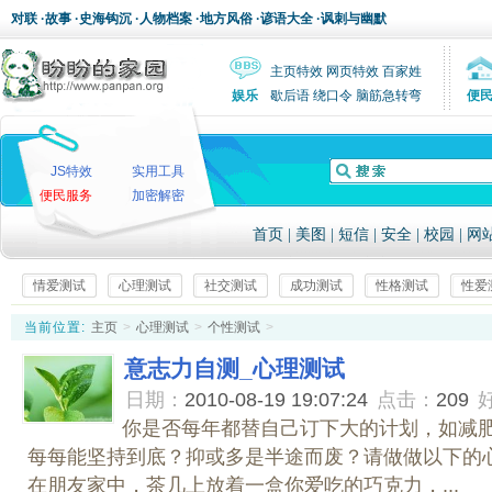
对联
·
故事
·
史海钩沉
·
人物档案
·
地方风俗
·
谚语大全
·
讽刺与幽默
主页特效
网页特效
百家姓
娱乐
歇后语
绕口令
脑筋急转弯
便
JS特效
实用工具
便民服务
加密解密
首页
|
美图
|
短信
|
安全
|
校园
|
网
情爱测试
心理测试
社交测试
成功测试
性格测试
性爱
当前位置:
主页
>
心理测试
>
个性测试
>
意志力自测_心理测试
日期：
2010-08-19 19:07:24
点击：
209
你是否每年都替自己订下大的计划，如减肥、
每每能坚持到底？抑或多是半途而废？请做做以下的心
在朋友家中，茶几上放着一盒你爱吃的巧克力，...