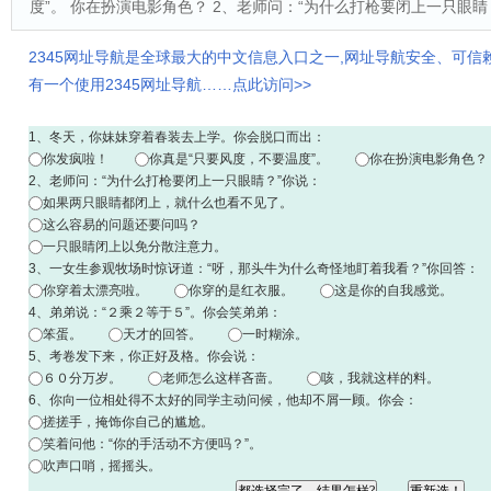
度”。 你在扮演电影角色？ 2、老师问：“为什么打枪要闭上一只眼睛
2345网址导航是全球最大的中文信息入口之一,网址导航安全、可信
有一个使用2345网址导航……点此访问>>
1、冬天，你妹妹穿着春装去上学。你会脱口而出：
你发疯啦！
你真是“只要风度，不要温度”。
你在扮演电影角色？
2、老师问：“为什么打枪要闭上一只眼睛？”你说：
如果两只眼睛都闭上，就什么也看不见了。
这么容易的问题还要问吗？
一只眼睛闭上以免分散注意力。
3、一女生参观牧场时惊讶道：“呀，那头牛为什么奇怪地盯着我看？”你回答：
你穿着太漂亮啦。
你穿的是红衣服。
这是你的自我感觉。
4、弟弟说：“２乘２等于５”。你会笑弟弟：
笨蛋。
天才的回答。
一时糊涂。
5、考卷发下来，你正好及格。你会说：
６０分万岁。
老师怎么这样吝啬。
咳，我就这样的料。
6、你向一位相处得不太好的同学主动问候，他却不屑一顾。你会：
搓搓手，掩饰你自己的尴尬。
笑着问他：“你的手活动不方便吗？”。
吹声口哨，摇摇头。