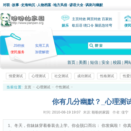
对联
·
故事
·
史海钩沉
·
人物档案
·
地方风俗
·
谚语大全
·
讽刺与幽默
主页特效
网页特效
百家姓
娱乐
歇后语
绕口令
脑筋急转弯
便
JS特效
实用工具
便民服务
加密解密
首页
|
美图
|
短信
|
安全
|
校园
|
网
情爱测试
心理测试
社交测试
成功测试
性格测试
性爱
当前位置:
主页
>
心理测试
>
个性测试
>
你有几分幽默？_心理测
时间:
2010-08-19 19:07
来源:
盼盼的家园
作者:
佳宁
1、冬天，你妹妹穿着春装去上学。你会脱口而出： 你发疯啦！ 你