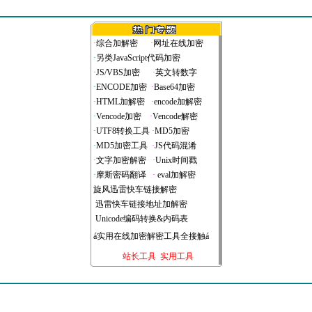
·
综合加解密
·
网址在线加密
·
另类JavaScript代码加密
·
JS/VBS加密
·
英文转数字
·
ENCODE加密
·
Base64加密
·
HTML加解密
·
encode加解密
·
Vencode加密
·
Vencode解密
·
UTF8转换工具
·
MD5加密
·
MD5加密工具
·
JS代码混淆
·
文字加密解密
·
Unix时间戳
·
摩斯密码翻译
·
eval加解密
旋风迅雷快车链接解密
迅雷快车链接地址加解密
Unicode编码转换&内码表
á
实用在线加密解密工具全接触
á
站长工具
实用工具