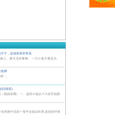
也不干，必须坐得非常高
树上，整天无所事事。 一只小兔子看见乌
考老师
：...
知识(搞笑)
识（很搞笑哦） 一、赵四小姐从十六岁开始跟
牛在奔跑中见到一母牛在路边吃草,急切的对母