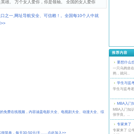
是英雄。 万个女人爱你，你是领袖。 全国的女人爱你
入口之一,网址导航安全、可信赖！。全国每10个人中就
>>
推荐内容
要想什么
一只乌鸦坐在
鸦，就问...
学生与监
学生与监考老师
MBA入门
MBA入门知
热的免费在线视频，内容涵盖电影大全、电视剧大全、动漫大全、综
张学良。...
专家来了
专家来了 公
很简单，每天30-50元/天……点此加入>>