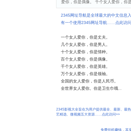
爱你，你是偶像。 千个女人爱你，你
2345网址导航是全球最大的中文信息
有一个使用2345网址导航……点此访问
一个女人爱你，你是丈夫。
几个女人爱你，你是男人。
十个女人爱你，你是情种。
百个女人爱你，你是偶像。
千个女人爱你，你是英雄。
万个女人爱你，你是领袖。
全国的女人爱你，你是人民币。
全世界女人爱你。你是卫生巾哦...
2345影视大全旨在为用户提供最全、最新、最
艺精选、微视频五大资源……点此访问>>
免费挂机赚钱，其实