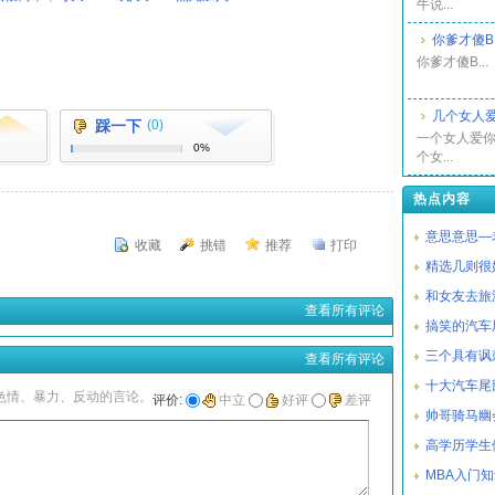
牛说...
你爹才傻B
你爹才傻B...
几个女人
踩一下
(0)
一个女人爱你
0%
个女...
热点内容
意思意思—
收藏
挑错
推荐
打印
精选几则很
和女友去旅
查看所有评论
搞笑的汽车
三个具有讽
查看所有评论
十大汽车尾
色情、暴力、反动的言论。
评价:
中立
好评
差评
帅哥骑马幽
高学历学生
MBA入门知