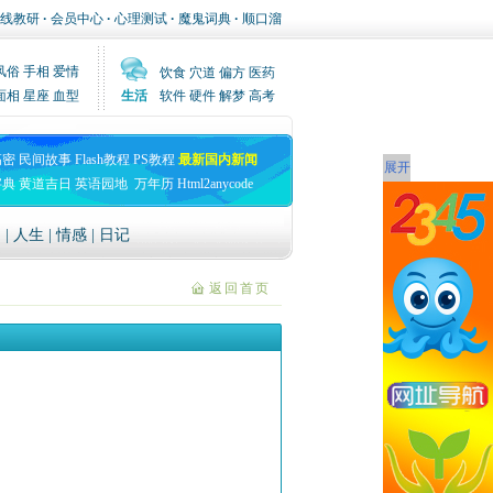
线教研
·
会员中心
·
心理测试
·
魔鬼词典
·
顺口溜
风俗
手相
爱情
饮食
穴道
偏方
医药
面相
星座
血型
生活
软件
硬件
解梦
高考
高密
民间故事
Flash教程
PS教程
最新国内新闻
展开
字典
黄道吉日
英语园地
万年历
Html2anycode
文
|
人生
|
情感
|
日记
返回首页