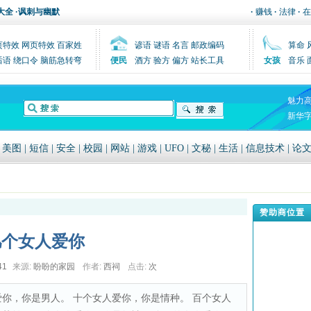
大全
·
讽刺与幽默
·
赚钱
·
法律
·
在
页特效
网页特效
百家姓
谚语
谜语
名言
邮政编码
算命
后语
绕口令
脑筋急转弯
便民
酒方
验方
偏方
站长工具
女孩
音乐
魅力
新华
|
美图
|
短信
|
安全
|
校园
|
网站
|
游戏
|
UFO
|
文秘
|
生活
|
信息技术
|
论
赞助商位置
几个女人爱你
41
来源:
盼盼的家园
作者:
西祠
点击:
次
爱你，你是男人。 十个女人爱你，你是情种。 百个女人