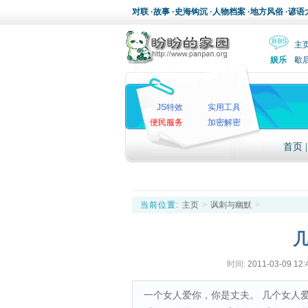
对联
·
故事
·
史海钩沉
·
人物档案
·
地方风俗
·
谚语
主
娱乐
歇
JS特效
实用工具
便民服务
加密解密
首页
当前位置:
主页
>
讽刺与幽默
>
时间:
2011-03-09 12:
一个女人爱你，你是丈夫。 几个女人