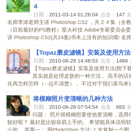
４
日期：
2011-03-14 01:26:04
点击：
147
名师李涛老师主讲 Photoshop CS2 ，共２４集（
（目前最好的PS教程）星火科技 Adobe专家委员会委
讲 Photoshop CS2(共24集)书本上没有的知识哦! 名师李
【Topaz磨皮滤镜】安装及使用方法(
日期：
2010-06-28 14:48:53
点击：
1489
【Topaz磨皮滤镜】安装及使用方法(附下
其实就是处理皮肤的一种方法， 高手的话
化再怎样怎样（- -|||不清楚）， 不过对于我们菜鸟来说
将模糊照片变清晰的几种方法
日期：
2010-06-28 07:54:54
点击：
683
问题： 照片很模糊想要使他更清晰，选用
较好呢？ 最好是比较容易上手的。 希望能具体说明
么的。 答案一： 用PhotoShop 方法: 1.先复制一个图..