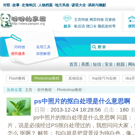
对联
·
故事
·
史海钩沉
·
人物档案
·
地方风俗
·
谚语大全
·
讽刺与幽默
主页特效
网页特效
百家姓
娱乐
歇后语
绕口令
脑筋急转弯
便
JS特效
实用工具
便民服务
加密解密
首页
|
美图
|
短信
|
安全
|
校园
|
网
Flash教程
Photoshop教程
其他综合
Asp技巧与实例
vba
当前位置:
主页
>
软件教程
>
Photoshop教程
>
ps中照片的抠白处理是什么意思啊
日期：
2013-12-24 18:28:56
点击：
180
ps中照片的抠白处理是什么意思啊 问题：
片，说是必须经过PS抠白处理过的，我想问问大家
怎么 抠啊？ 解答： 扣白就是把背景设为纯白色，像..