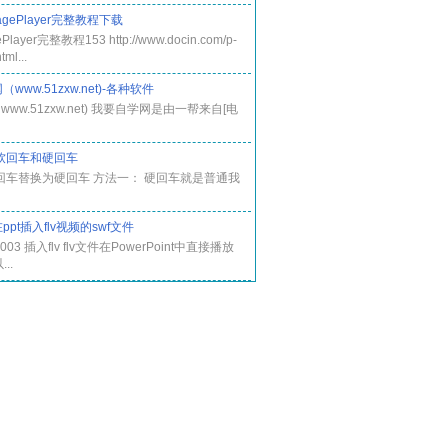
PagePlayer完整教程下载
Player完整教程153 http://www.docin.com/p-
ml...
www.51zxw.net)-各种软件
ww.51zxw.net) 我要自学网是由一帮来自[电
的软回车和硬回车
软回车替换为硬回车 方法一： 硬回车就是普通我
pt插入flv视频的swf文件
 2003 插入flv flv文件在PowerPoint中直接播放
..