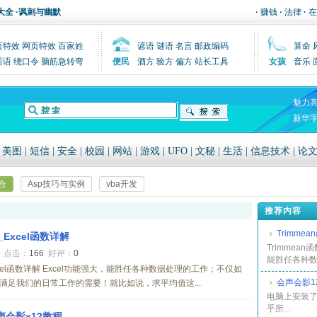
大全
·
讽刺与幽默
·
赚钱
·
法律
·
在
页特效
网页特效
百家姓
谚语
谜语
名言
邮政编码
算命
后语
绕口令
脑筋急转弯
便民
酒方
验方
偏方
站长工具
女孩
音乐
魅力
新华
|
美图
|
短信
|
安全
|
校园
|
网站
|
游戏
|
UFO
|
文秘
|
生活
|
信息技术
|
论
合
Asp技巧与实例
vba开发
推荐内容
Trimme
_Excel函数详解
Trimmean
8
点击：
166
好评：
0
能胜任各种数.
Excel函数详解 Excel功能强大，能胜任各种数据处理的工作；不仅如
会声会影1
足我们的日常工作的需要！就比如说，求平均值这...
电脑上安装了
乎所...
声会影x12教程