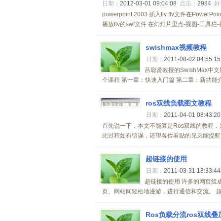
日期：
2012-03-01 09:04:08
点击：
2984
好
powerpoint 2003 插入flv flv文件在Po
播放flv的swf文件 在幻灯片里点-视图-工具栏-控件
swishmax视频教程
日期：
2011-08-02 04:55:1
吕聪贤教授的SwishMax中
个课程 第一章：快速入门篇 第二章：新功能介
ros双线负载图文教程
日期：
2011-04-01 08:43:2
首先说一下，本文不能算是Ros双线的教程
此过程如有错误，还望各位看贴的兄弟能提醒赐
超链接的使用
日期：
2011-03-31 18:33:4
超链接的使用 许多的网页组
页、网站间轻松地漫游，进行通信和交流。 超
Ros负载分流ros双线