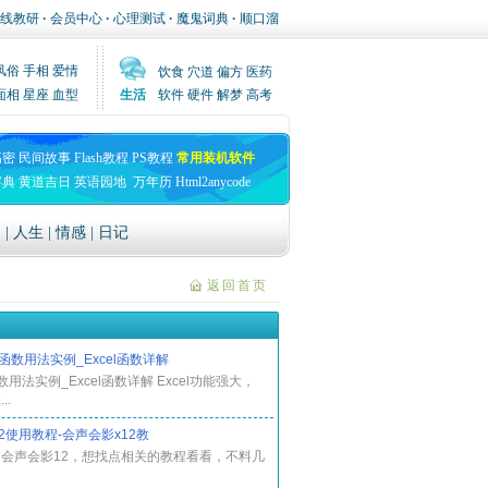
线教研
·
会员中心
·
心理测试
·
魔鬼词典
·
顺口溜
风俗
手相
爱情
饮食
穴道
偏方
医药
面相
星座
血型
生活
软件
硬件
解梦
高考
高密
民间故事
Flash教程
PS教程
常用装机软件
字典
黄道吉日
英语园地
万年历
Html2anycode
文
|
人生
|
情感
|
日记
返回首页
an函数用法实例_Excel函数详解
函数用法实例_Excel函数详解 Excel功能强大，
..
2使用教程-会声会影x12教
会声会影12，想找点相关的教程看看，不料几