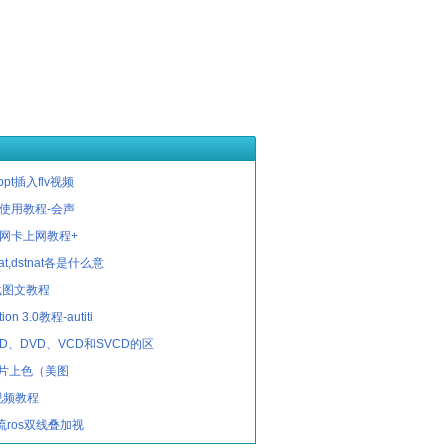
pt插入flv视频
2使用教程-会声
双网卡上网教程+
at,dstnat各是什么意
载图文教程
tion 3.0教程-autiti
BD、DVD、VCD和SVCD的区
片上色（美图
x视频教程
流ros双线叠加视