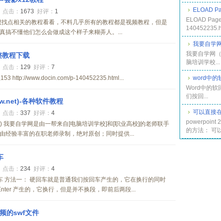
ELOAD 
1
点击：
1673
好评：
1
ELOAD Page
想找点相关的教程看看，不料几乎所有的教程都是视频教程，但是
140452235.ht
搞不懂他们怎么会做成这个样子来糊弄人。...
我要自学网（
我要自学网（w
r完整教程下载
脑培训学校...
0
点击：
129
好评：
7
http://www.docin.com/p-140452235.html...
word中
Word中的
们按回...
w.net)-各种软件教程
可以直接在p
9
点击：
337
好评：
4
powerpoint
net) 我要自学网是由一帮来自[电脑培训学校]和[职业高校]的老师联手
的方法： 可以.
经验丰富的在职老师录制，绝对原创；同时提供...
车
7
点击：
234
好评：
4
回车 方法一： 硬回车就是普通我们按回车产生的，它在换行的同时
 Enter 产生的，它换行，但是并不换段，即前后两段...
视频的swf文件