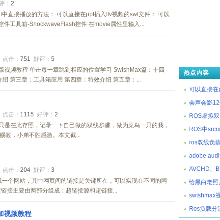
评：
2
werPoint中直接播放的方法： 可以直接在ppt插入flv视频的swf文件： 可以
工具箱-ShockwaveFlash控件 在movie属性里输入...
5
点击：
751
好评：
5
文版视频教程 单击每一章跳到相应的位置学习 SwishMax篇：十四
热点内容
绍 第三章：工具箱应用 第四章：特效介绍 第五章：...
可以直接在p
会声会影1
0
点击：
1115
好评：
2
ROS虚拟
，只是在此存照，记录一下自己做的双线步骤，做为菜鸟一只的我，
ROS中srcn
教，小弟不胜感激。本文截...
ros双线负
adobe audi
AVCHD、
4
点击：
204
好评：
3
成一个网站，其中网页间的链接是关键所在，可以实现在不同的网
给黑白老照
链接主要由两部分组成：超链接源和超链接...
swishma
Ros负载分
叠加视频教程