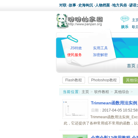
对联
·
故事
·
史海钩沉
·
人物档案
·
地方风俗
·
谚语
主
娱乐
歇
JS特效
实用工具
便民服务
加密解密
首页
Flash教程
Photoshop教程
其他综
当前位置:
主页
>
软件教程
>
其他综合
>
Trimmean函数用法实例
日期：
2017-04-05 10:52:5
Trimmean函数用法实例_
此，它还提供了各种常用或不常用的函数，以满
会声会影12使用教程-会