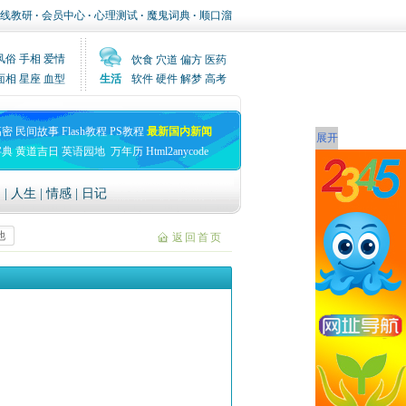
线教研
·
会员中心
·
心理测试
·
魔鬼词典
·
顺口溜
风俗
手相
爱情
饮食
穴道
偏方
医药
面相
星座
血型
生活
软件
硬件
解梦
高考
高密
民间故事
Flash教程
PS教程
最新国内新闻
展开
字典
黄道吉日
英语园地
万年历
Html2anycode
文
|
人生
|
情感
|
日记
他
返回首页