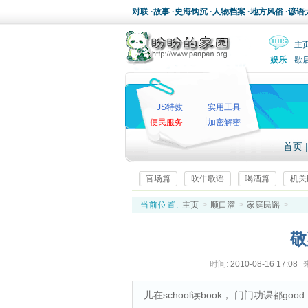
对联
·
故事
·
史海钩沉
·
人物档案
·
地方风俗
·
谚语
主
娱乐
歇
JS特效
实用工具
便民服务
加密解密
首页
官场篇
吹牛歌谣
喝酒篇
机关
当前位置:
主页
>
顺口溜
>
家庭民谣
>
敬
时间:
2010-08-16 17:08
儿在school读book， 门门功课都goo