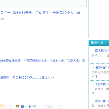
入口之一,网址导航安全、可信赖！。全国每10个人中就
>>
推荐内容
四大遗憾-
房子太小， 票
热的免费在线视频，内容涵盖电影大全、电视剧大全、动漫大全、综
傻冒-顺口
公鸡母鸡是夫
不休...
很简单，每天30-50元/天……点此加入>>
现在的男人
工资全部上缴
的。...
老婆-顺口
娶了老婆更是
踩一下
(0)