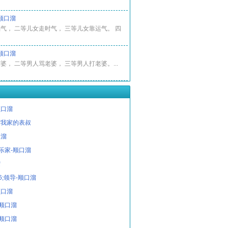
顺口溜
气， 二等儿女走时气， 三等儿女靠运气。 四
顺口溜
婆， 二等男人骂老婆， 三等男人打老婆。...
顺口溜
“我家的表叔
口溜
乐家-顺口溜
溜
6;领导-顺口溜
顺口溜
-顺口溜
-顺口溜