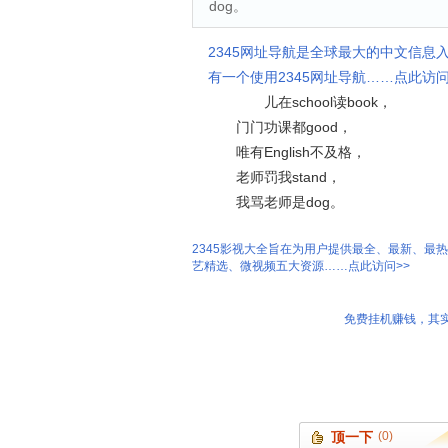
dog。
2345网址导航是全球最大的中文信息
有一个使用2345网址导航……点此访问
儿在school读book，
门门功课都good，
唯有English不及格，
老师罚我stand，
我骂老师是dog。
2345影视大全旨在为用户提供最全、最新、最
艺精选、微视频五大资源……点此访问>>
免费挂机赚钱，其实
顶一下
(0)