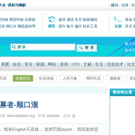
大全
·
讽刺与幽默
·
赚钱
·
法律
·
在
页特效
网页特效
百家姓
谚语
谜语
名言
邮政编码
算命
后语
绕口令
脑筋急转弯
便民
酒方
验方
偏方
站长工具
女孩
音乐
魅力
新华
|
美图
|
短信
|
安全
|
校园
|
网站
|
游戏
|
UFO
|
文秘
|
生活
|
信息技术
|
论
民谣
家庭民谣
职业道德
人间万象
网民民谣
腐败篇
其
赞助商位置
禀者-顺口溜
来源:
www.panpan.org
作者:
panpan
点击:
次
d， 唯有English不及格， 老师罚我stand， 我骂老师是