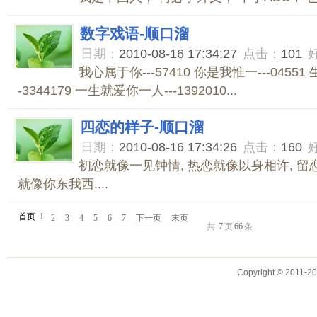
数字戏语-顺口溜
日期：
2010-08-16 17:34:27
点击：
101
我心属于你---57410 你是我惟一---0455
-3344179 一生就爱你一人---1392010...
四恋的样子-顺口溜
日期：
2010-08-16 17:34:26
点击：
160
初恋就像一见钟情, 热恋就像以身相许, 留
就像你东我西....
首页
1
2
3
4
5
6
7
下一页
末页
共
7
页
66
条
Copyright © 2011