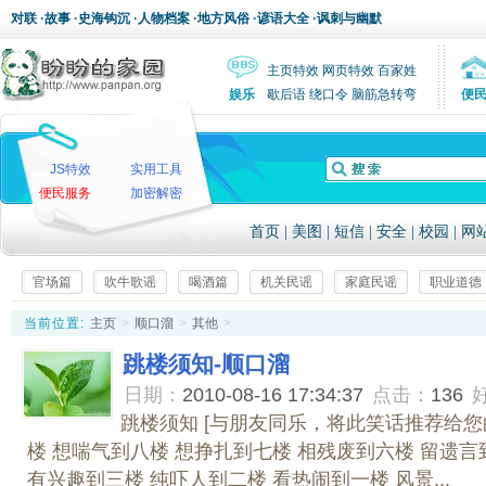
对联
·
故事
·
史海钩沉
·
人物档案
·
地方风俗
·
谚语大全
·
讽刺与幽默
主页特效
网页特效
百家姓
娱乐
歇后语
绕口令
脑筋急转弯
便
JS特效
实用工具
便民服务
加密解密
首页
|
美图
|
短信
|
安全
|
校园
|
网
官场篇
吹牛歌谣
喝酒篇
机关民谣
家庭民谣
职业道德
当前位置:
主页
>
顺口溜
>
其他
>
跳楼须知-顺口溜
日期：
2010-08-16 17:34:37
点击：
136
跳楼须知 [与朋友同乐，将此笑话推荐给您
楼 想喘气到八楼 想挣扎到七楼 相残废到六楼 留遗言
有兴趣到三楼 纯吓人到二楼 看热闹到一楼 风景...