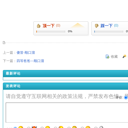
顶一下
(0)
踩一下
(0)
0%
上一篇：
傻冒-顺口溜
收藏
下一篇：
四等爸爸---顺口溜
最新评论
发表评论
请自觉遵守互联网相关的政策法规，严禁发布色情、
评价: