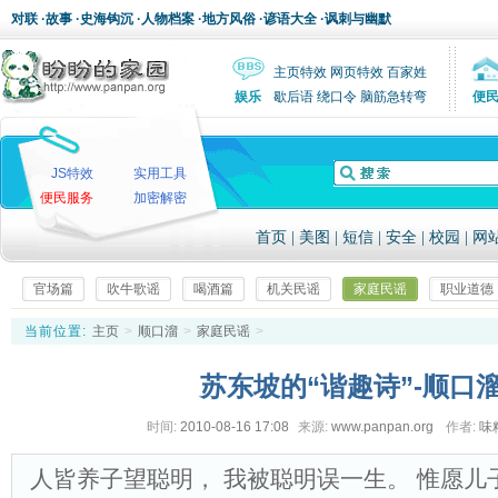
对联
·
故事
·
史海钩沉
·
人物档案
·
地方风俗
·
谚语大全
·
讽刺与幽默
主页特效
网页特效
百家姓
娱乐
歇后语
绕口令
脑筋急转弯
便
JS特效
实用工具
便民服务
加密解密
首页
|
美图
|
短信
|
安全
|
校园
|
网
官场篇
吹牛歌谣
喝酒篇
机关民谣
家庭民谣
职业道德
当前位置:
主页
>
顺口溜
>
家庭民谣
>
苏东坡的“谐趣诗”-顺口
时间:
2010-08-16 17:08
来源:
www.panpan.org
作者:
味
人皆养子望聪明， 我被聪明误一生。 惟愿儿