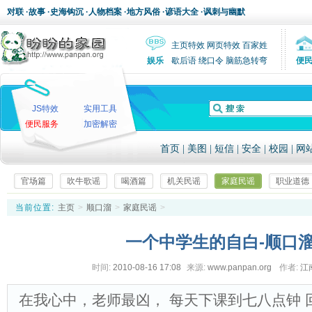
对联
·
故事
·
史海钩沉
·
人物档案
·
地方风俗
·
谚语大全
·
讽刺与幽默
主页特效
网页特效
百家姓
娱乐
歇后语
绕口令
脑筋急转弯
便
JS特效
实用工具
便民服务
加密解密
首页
|
美图
|
短信
|
安全
|
校园
|
网
官场篇
吹牛歌谣
喝酒篇
机关民谣
家庭民谣
职业道德
当前位置:
主页
>
顺口溜
>
家庭民谣
>
一个中学生的自白-顺口
时间:
2010-08-16 17:08
来源:
www.panpan.org
作者:
江
在我心中，老师最凶， 每天下课到七八点钟 