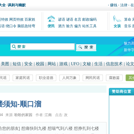
大全
·
讽刺与幽默
·
赚钱
·
法律
·
在
页特效
网页特效
百家姓
谚语
谜语
名言
邮政编码
算命
后语
绕口令
脑筋急转弯
便民
酒方
验方
偏方
站长工具
女孩
音乐
魅力
新华
|
美图
|
短信
|
安全
|
校园
|
网站
|
游戏
|
UFO
|
文秘
|
生活
|
信息技术
|
论
民谣
家庭民谣
职业道德
人间万象
网民民谣
腐败篇
其
赞助商位置
楼须知-顺口溜
34
来源:
盼盼的家园
作者:
江南
点击:
次
给您的朋友] 想痛快到九楼 想喘气到八楼 想挣扎到七楼