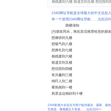
相残废到六楼 留遗言到五楼 想住院到
2345网址导航是全球最大的中文信息
有一个使用2345网址导航……点此访问
跳楼须知
[与朋友同乐，将此笑话推荐给您的朋友
想痛快到九楼
想喘气到八楼
想挣扎到七楼
相残废到六楼
留遗言到五楼
想住院到四楼
有兴趣到三楼
纯吓人到二楼
看热闹到一楼
风景这边独好到十楼
2345影视大全旨在为用户提供最全、最新、最
艺精选、微视频五大资源……点此访问>>