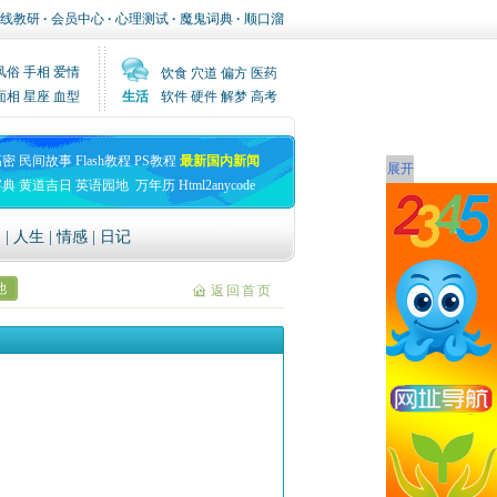
线教研
·
会员中心
·
心理测试
·
魔鬼词典
·
顺口溜
风俗
手相
爱情
饮食
穴道
偏方
医药
面相
星座
血型
生活
软件
硬件
解梦
高考
高密
民间故事
Flash教程
PS教程
最新国内新闻
展开
字典
黄道吉日
英语园地
万年历
Html2anycode
文
|
人生
|
情感
|
日记
他
返回首页