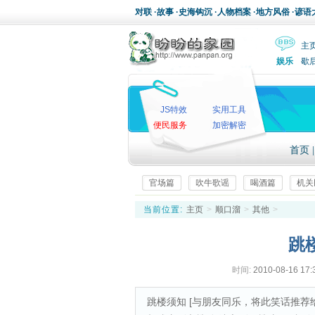
对联
·
故事
·
史海钩沉
·
人物档案
·
地方风俗
·
谚语
主
娱乐
歇
JS特效
实用工具
便民服务
加密解密
首页
官场篇
吹牛歌谣
喝酒篇
机关
当前位置:
主页
>
顺口溜
>
其他
>
跳
时间:
2010-08-16 17:
跳楼须知 [与朋友同乐，将此笑话推荐