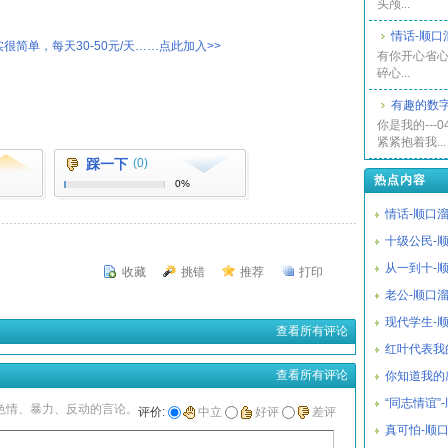
头颅...
情话-顺口
很简单，每天30-50元/天……点此加入>>
有你开心省心
碎心...
有趣的数字
你是我的---0
紧紧抱着我...
踩一下
(0)
热点内容
0%
情话-顺口
十级公民-
从一到十-
收藏
挑错
推荐
打印
老公-顺口
现代学生-
查看所有评论
红叶代表我
查看所有评论
你知道我的
“同志情谊”
色情、暴力、反动的言论。
评价:
中立
好评
差评
真可怕-顺