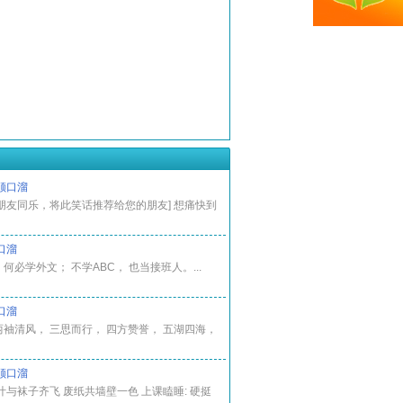
顺口溜
与朋友同乐，将此笑话推荐给您的朋友] 想痛快到
口溜
何必学外文； 不学ABC， 也当接班人。...
口溜
两袖清风， 三思而行， 四方赞誉， 五湖四海，
顺口溜
落叶与袜子齐飞 废纸共墙壁一色 上课瞌睡: 硬挺