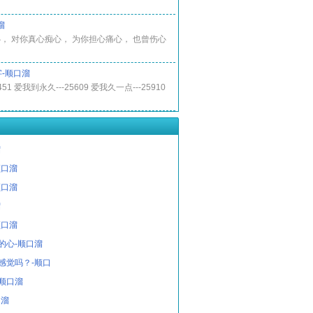
溜
， 对你真心痴心， 为你担心痛心， 也曾伤心
-顺口溜
451 爱我到永久---25609 爱我久一点---25910
溜
顺口溜
顺口溜
溜
顺口溜
的心-顺口溜
感觉吗？-顺口
-顺口溜
口溜