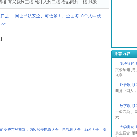
四楼 有兴趣到三楼 纯吓人到二楼 看热闹到一楼 风景
入口之一,网址导航安全、可信赖！。全国每10个人中就
>>
]
推荐内容
跳楼须知-
跳楼须知 [
九楼...
外语歌-顺
我是中国人， 
数字歌-顺
一尘不染， 
六...
大学男女-
热的免费在线视频，内容涵盖电影大全、电视剧大全、动漫大全、综
男生宿舍: 