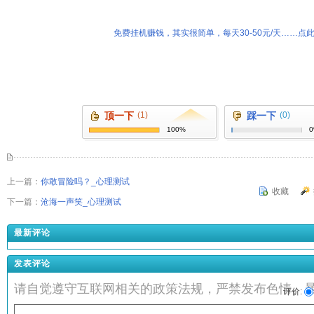
免费挂机赚钱，其实很简单，每天30-50元/天……点此
顶一下
(1)
踩一下
(0)
100%
上一篇：
你敢冒险吗？_心理测试
收藏
下一篇：
沧海一声笑_心理测试
最新评论
发表评论
请自觉遵守互联网相关的政策法规，严禁发布色情、
评价: