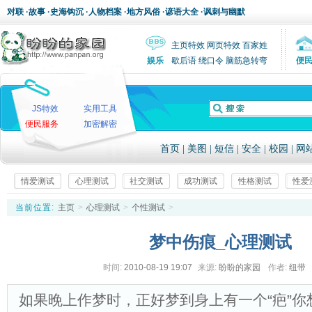
对联
·
故事
·
史海钩沉
·
人物档案
·
地方风俗
·
谚语大全
·
讽刺与幽默
主页特效
网页特效
百家姓
娱乐
歇后语
绕口令
脑筋急转弯
便
JS特效
实用工具
便民服务
加密解密
首页
|
美图
|
短信
|
安全
|
校园
|
网
情爱测试
心理测试
社交测试
成功测试
性格测试
性爱
当前位置:
主页
>
心理测试
>
个性测试
>
梦中伤痕_心理测试
时间:
2010-08-19 19:07
来源:
盼盼的家园
作者:
纽带
如果晚上作梦时，正好梦到身上有一个“疤”你