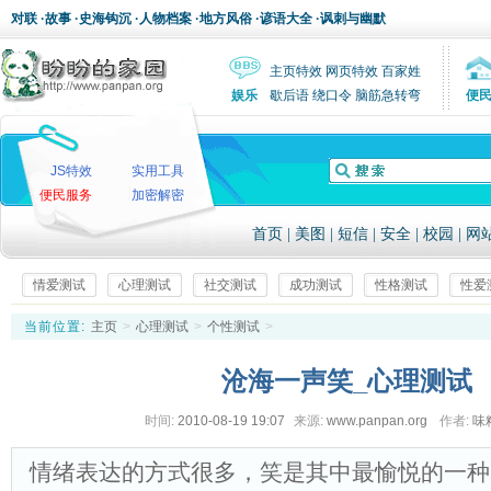
对联
·
故事
·
史海钩沉
·
人物档案
·
地方风俗
·
谚语大全
·
讽刺与幽默
主页特效
网页特效
百家姓
娱乐
歇后语
绕口令
脑筋急转弯
便
JS特效
实用工具
便民服务
加密解密
首页
|
美图
|
短信
|
安全
|
校园
|
网
情爱测试
心理测试
社交测试
成功测试
性格测试
性爱
当前位置:
主页
>
心理测试
>
个性测试
>
沧海一声笑_心理测试
时间:
2010-08-19 19:07
来源:
www.panpan.org
作者:
味
情绪表达的方式很多，笑是其中最愉悦的一种