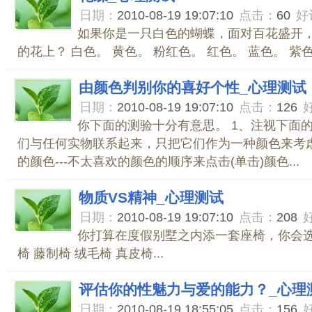
日期：
2010-08-19 19:07:10
点击：
60
好
如果你是一只白色的蝴蝶，面对百花盛开
的花上？ 白色。 黄色。 粉红色。 红色。 蓝色。 紫色。
由颜色判别你的喜好个性_心理测试
日期：
2010-08-19 19:07:10
点击：
126
你下面的测验十分有意思。 1、注视下面
们与任何实物联系起来，只把它们作为一种颜色来考虑
的颜色---不太喜欢的颜色的顺序来点击(单击)颜色...
物质VS精神_心理测试
日期：
2010-08-19 19:07:10
点击：
208
你打算在度假别墅之内添一套座椅，你会选
椅 藤制椅 绒毛椅 真皮椅...
评估你的性魅力与爱的能力？_心理
日期：
2010-08-19 18:55:05
点击：
156