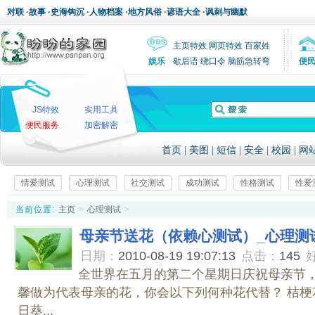
对联
·
故事
·
史海钩沉
·
人物档案
·
地方风俗
·
谚语大全
·
讽刺与幽默
主页特效
网页特效
百家姓
娱乐
歇后语
绕口令
脑筋急转弯
便
JS特效
实用工具
便民服务
加密解密
首页
|
美图
|
短信
|
安全
|
校园
|
网
情爱测试
心理测试
社交测试
成功测试
性格测试
性爱
当前位置:
主页
>
心理测试
>
母亲节送花（依赖心测试）_心理测
日期：
2010-08-19 19:07:13
点击：
145
全世界在五月的第二个星期日庆祝母亲节
馨做为代表母亲的花，你会以下列何种花代替？ 桔梗花
日葵...