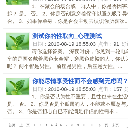
1、在聚会的场合或一群人中，你是否因害
起？ 是。 否。 2、你是否刻意穿着保守以避免吸引异
否。 3、如果你单身，你是否会主动去认识你所喜欢..
测试你的性取向_心理测试
日期：
2010-08-19 18:55:03
点击：
91
好
请你选择答案。 深夜时份，你见到一轮电
车的是两名戴着黑色安全帽，穿黑色皮褛的人，你认
呢？ 两个都是男性。 前座是男性，后座是女性。...
你能尽情享受性而不会感到无虑吗？
日期：
2010-08-19 18:55:03
点击：
157
1、你是否认为性不重要，且性也未在生活
是。 否。 2、你是否是个孤属的人，不能或不愿意与
否。 3、你是否担心自已不能满足伴侣的性需求...
5
首页
上一页
1
2
3
4
6
7
8
9
10
11
下一页
末页