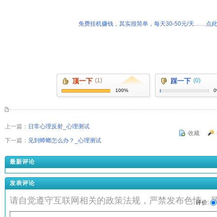
免费挂机赚钱，其实很简单，每天30-50元/天……点此
顶一下
(1)
踩一下
(0)
100%
上一篇：
日常心理反射_心理测试
收藏
下一篇：
见到蟑螂怎么办？_心理测试
最新评论
发表评论
请自觉遵守互联网相关的政策法规，严禁发布色情、
评价: