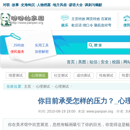
对联
·
故事
·
史海钩沉
·
人物档案
·
地方风俗
·
谚语大全
·
讽刺与幽默
主页特效
网页特效
百家姓
娱乐
歇后语
绕口令
脑筋急转弯
便
JS特效
实用工具
便民服务
加密解密
首页
|
美图
|
短信
|
安全
|
校园
|
网
情爱测试
心理测试
社交测试
成功测试
性格测试
性爱
当前位置:
主页
>
心理测试
>
心理测试
>
你目前承受怎样的压力？_心
时间:
2010-08-19 18:00
来源:
www.panpan.org
作者:
大
你在美术馆中欣赏展览，忽然有幅画吸引了你的目光，你觉得这是幅怎