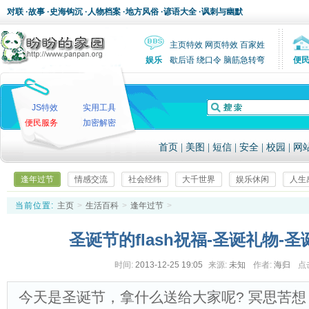
对联
·
故事
·
史海钩沉
·
人物档案
·
地方风俗
·
谚语大全
·
讽刺与幽默
主页特效
网页特效
百家姓
娱乐
歇后语
绕口令
脑筋急转弯
便
JS特效
实用工具
便民服务
加密解密
首页
|
美图
|
短信
|
安全
|
校园
|
网
逢年过节
情感交流
社会经纬
大千世界
娱乐休闲
人生
当前位置:
主页
>
生活百科
>
逢年过节
>
圣诞节的flash祝福-圣诞礼物-
时间:
2013-12-25 19:05
来源:
未知
作者:
海归
点
今天是圣诞节，拿什么送给大家呢? 冥思苦想，