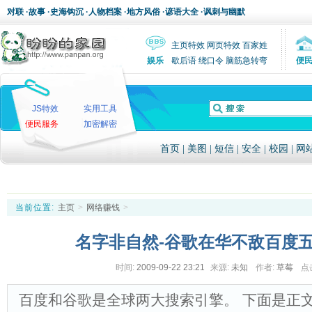
对联
·
故事
·
史海钩沉
·
人物档案
·
地方风俗
·
谚语大全
·
讽刺与幽默
主页特效
网页特效
百家姓
娱乐
歇后语
绕口令
脑筋急转弯
便
JS特效
实用工具
便民服务
加密解密
首页
|
美图
|
短信
|
安全
|
校园
|
网
当前位置:
主页
>
网络赚钱
>
名字非自然-谷歌在华不敌百度
时间:
2009-09-22 23:21
来源:
未知
作者:
草莓
点
百度和谷歌是全球两大搜索引擎。 下面是正文