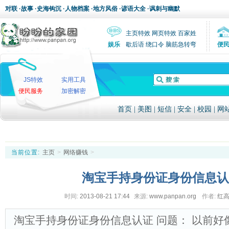
对联
·
故事
·
史海钩沉
·
人物档案
·
地方风俗
·
谚语大全
·
讽刺与幽默
主页特效
网页特效
百家姓
娱乐
歇后语
绕口令
脑筋急转弯
便
JS特效
实用工具
便民服务
加密解密
首页
|
美图
|
短信
|
安全
|
校园
|
网
当前位置:
主页
>
网络赚钱
>
淘宝手持身份证身份信息认
时间:
2013-08-21 17:44
来源:
www.panpan.org
作者:
红
淘宝手持身份证身份信息认证 问题： 以前好