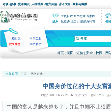
对联
·
故事
·
史海钩沉
·
人物档案
·
地方风俗
·
谚语大全
·
讽刺与幽默
主页特效
网页特效
百家姓
娱乐
歇后语
绕口令
脑筋急转弯
便
JS特效
实用工具
便民服务
加密解密
首页
|
美图
|
短信
|
安全
|
校园
|
网
当前位置:
主页
>
网络赚钱
>
中国身价过亿的十大女富
时间:
2009-06-27 20:16
来源:
未知
作者:
牛市
点
中国的富人是越来越多了，并且巾帼不让须眉