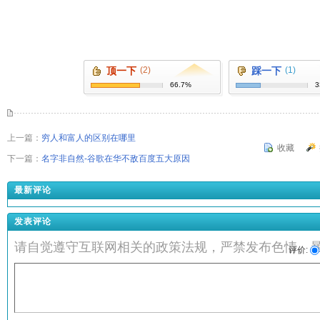
顶一下
(2)
踩一下
(1)
66.7%
3
上一篇：
穷人和富人的区别在哪里
收藏
下一篇：
名字非自然-谷歌在华不敌百度五大原因
最新评论
发表评论
请自觉遵守互联网相关的政策法规，严禁发布色情、
评价: