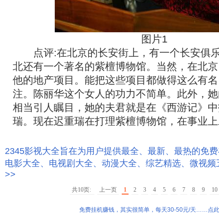
图片1
点评:在北京的长安街上，有一个长安俱乐
北还有一个著名的紫檀博物馆。当然，在北京
他的地产项目。能把这些项目都做得这么有名
注。陈丽华这个女人的功力不简单。此外，她
相当引人瞩目，她的夫君就是在《西游记》中
瑞。现在迟重瑞在打理紫檀博物馆，在事业上
2345影视大全旨在为用户提供最全、最新、最热的免
电影大全、电视剧大全、动漫大全、综艺精选、微视频
>>
共10页:
上一页
1
2
3
4
5
6
7
8
9
10
免费挂机赚钱，其实很简单，每天30-50元/天……点此