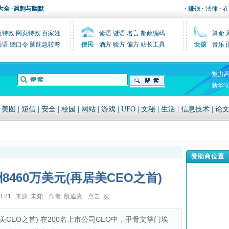
大全
·
讽刺与幽默
·
赚钱
·
法律
·
在
页特效
网页特效
百家姓
谚语
谜语
名言
邮政编码
算命
后语
绕口令
脑筋急转弯
便民
酒方
验方
偏方
站长工具
女孩
音乐
魅力
新华
|
美图
|
短信
|
安全
|
校园
|
网站
|
游戏
|
UFO
|
文秘
|
生活
|
信息技术
|
论
赞助商位置
8460万美元(再居美CEO之首)
3:21
来源:
未知
作者:
凯迪克
点击:
次
居美CEO之首) 在200名上市公司CEO中，甲骨文掌门埃