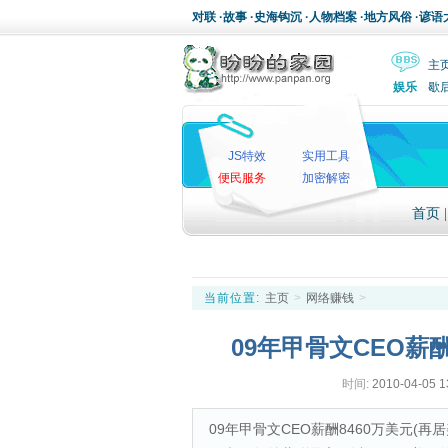
对联
·
故事
·
史海钩沉
·
人物档案
·
地方风俗
·
谚语
主
娱乐
歇
JS特效
实用工具
便民服务
加密解密
首页
当前位置:
主页
>
网络赚钱
>
09年甲骨文CEO薪酬
时间:
2010-04-05 1
09年甲骨文CEO薪酬8460万美元(再