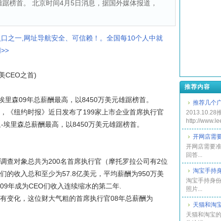
元雄踞榜首。 北京时间4月5日消息，据国外媒体报道，
入口之一,网址导航安全、可信赖！。全国每10个人中就
>>
美CEO之首)
推荐内容
埃里森09年总薪酬最高，以8450万美元雄踞榜首。
推荐几个
，《纽约时报》近日发布了199家上市企业首席执行官
2013.10
http://www.l
里-埃里森总薪酬最高，以8450万美元雄踞榜首。
开网店需
开网店需要
回答...
计。调查对象总共为200名首席执行官（摩托罗拉公司有2位
淘宝手持
们的收入总和至少为57.8亿美元，平均薪酬为950万美
淘宝手持身份
09年成为CEO们收入连续缩水的第二年.
照片...
没有变化，这位财大气粗的首席执行官08年总薪酬为
天猫和淘
天猫和淘宝的