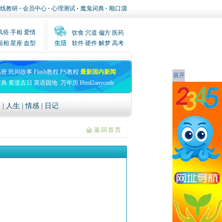
线教研
·
会员中心
·
心理测试
·
魔鬼词典
·
顺口溜
风俗
手相
爱情
饮食
穴道
偏方
医药
面相
星座
血型
生活
软件
硬件
解梦
高考
高密
民间故事
Flash教程
PS教程
最新国内新闻
展开
字典
黄道吉日
英语园地
万年历
Html2anycode
文
|
人生
|
情感
|
日记
返回首页