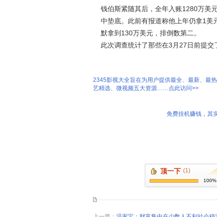
钱伯斯紧随其后，全年入账1280万美元
中垫底。此前有报道称他上年仍拿1美元
默拿到130万美元，排倒数第二。
此次调查统计了那些在3月27日前提交
2345影视大全旨在为用户提供最全、最新、最
艺精选、微视频五大资源……点此访问>>
免费挂机赚钱，其实
顶一下
(1)
100%
上一篇：
温家宝：财富集中在少数人不利社会稳