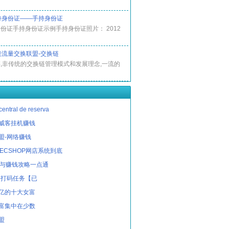
持身份证——手持身份证
份证手持身份证示例手持身份证照片： 2012
接流量交换联盟-交换链
,非传统的交换链管理模式和发展理念,一流的
ntral de reserva
威客挂机赚钱
盟-网络赚钱
与ECSHOP网店系统到底
机与赚钱攻略一点通
-打码任务【已
亿的十大女富
富集中在少数
盟