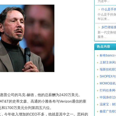
为这毕...
什么是手
什么是手持身
年以来...
乡巴佬链
新一代交换链
服务...
热点内容
标有banco ce
土财主休闲
瑞新挂机联
SHOPEX
MOMO挂
打码任务网
惠普公司的马克-赫德，他的总薪酬为2420万美元。
中国身价过
AT&T的史蒂文森、高通的小雅各布与Verizon通信的塞
温家宝：财
美元和1700万美元分列第四五六位。
极星广告联
七，今年收入增加的CEO不多，他就是其中之一。思科的