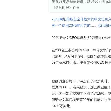
里森09年总薪酬最高，以8450万美
《纽约时报》近日
2345网址导航是全球最大的中文信息
有一个使用2345网址导航……点此访问
09年甲骨文CEO薪酬8460万美元(再居
在200名上市公司CEO中，甲骨文掌门
北京时间4月5日消息，据国外媒体报道
09年薪水排行表。甲骨文公司CEO拉
薪酬调查公司Equilar进行了此次统
联席CEO）。结果显示，这些商业巨子
元。这一数字较08年下滑了约15%，使
但甲骨文掌门埃里森09年的薪酬几乎
8460万美元。